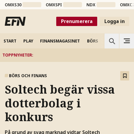
OMXS30
OMXSPI
NDX
OMXC
Prenumerera
Logga in
START
PLAY
FINANSMAGASINET
BÖRS
VETENSKAP
TOPPNYHETER
:
BÖRS OCH FINANS
Soltech begär vissa
dotterbolag i
konkurs
På grund av svag marknad vidtar Soltech