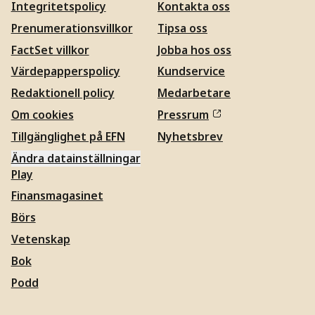
Integritetspolicy
Kontakta oss
Prenumerationsvillkor
Tipsa oss
FactSet villkor
Jobba hos oss
Värdepapperspolicy
Kundservice
Redaktionell policy
Medarbetare
Om cookies
Pressrum
Tillgänglighet på EFN
Nyhetsbrev
Ändra datainställningar
Play
Finansmagasinet
Börs
Vetenskap
Bok
Podd