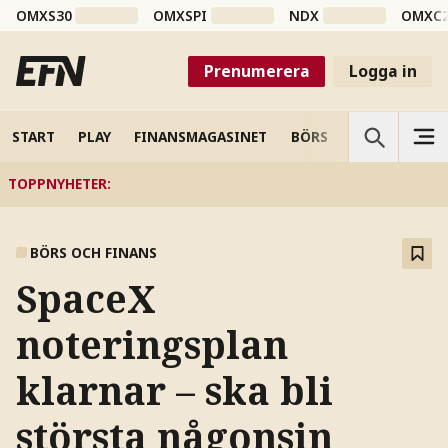
OMXS30
OMXSPI
NDX
OMXC
Prenumerera
Logga in
START
PLAY
FINANSMAGASINET
BÖRS
VETENSKAP
TOPPNYHETER
:
BÖRS OCH FINANS
SpaceX
noteringsplan
klarnar – ska bli
största någonsin