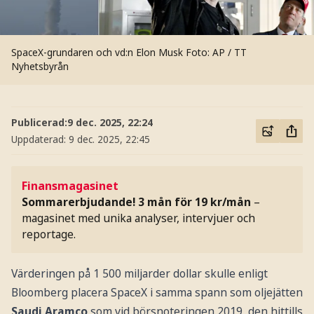
SpaceX-grundaren och vd:n Elon Musk
Foto: AP / TT
Nyhetsbyrån
Publicerad:
9 dec. 2025, 22:24
Uppdaterad:
9 dec. 2025, 22:45
Finansmagasinet
Sommarerbjudande! 3 mån för 19 kr/mån
–
magasinet med unika analyser, intervjuer och
reportage.
Värderingen på 1 500 miljarder dollar skulle enligt
Bloomberg placera SpaceX i samma spann som oljejätten
Saudi Aramco
som vid börsnoteringen 2019, den hittills