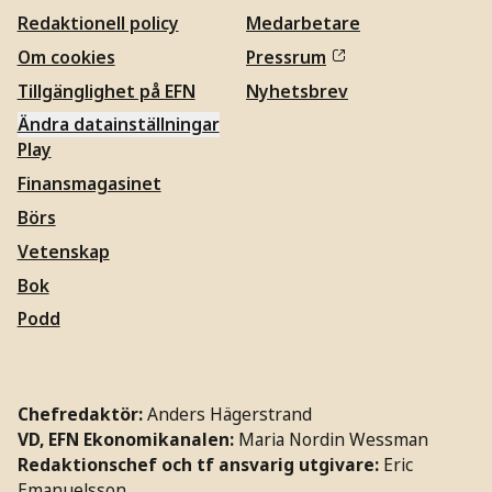
Redaktionell policy
Medarbetare
Om cookies
Pressrum
Tillgänglighet på EFN
Nyhetsbrev
Ändra datainställningar
Play
Finansmagasinet
Börs
Vetenskap
Bok
Podd
Chefredaktör:
Anders Hägerstrand
VD, EFN Ekonomikanalen:
Maria Nordin Wessman
Redaktionschef och tf ansvarig utgivare:
Eric
Emanuelsson