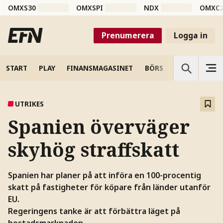
OMXS30
OMXSPI
NDX
OMXC
Prenumerera
Logga in
START
PLAY
FINANSMAGASINET
BÖRS
VETENSKAP
UTRIKES
Spanien överväger
skyhög straffskatt
Spanien har planer på att införa en 100-procentig
skatt på fastigheter för köpare från länder utanför
EU.
Regeringens tanke är att förbättra läget på
bostadsmarknaden.