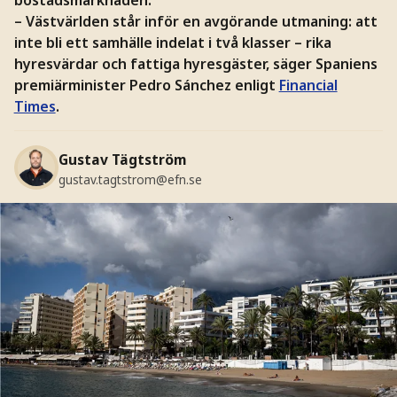
– Västvärlden står inför en avgörande utmaning: att
inte bli ett samhälle indelat i två klasser – rika
hyresvärdar och fattiga hyresgäster, säger Spaniens
premiärminister Pedro Sánchez enligt
Financial
Times
.
Gustav Tägtström
gustav.tagtstrom@efn.se