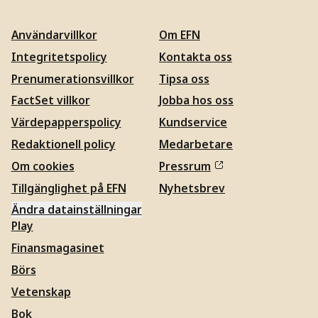
Användarvillkor
Om EFN
Integritetspolicy
Kontakta oss
Prenumerationsvillkor
Tipsa oss
FactSet villkor
Jobba hos oss
Värdepapperspolicy
Kundservice
Redaktionell policy
Medarbetare
Om cookies
Pressrum
Tillgänglighet på EFN
Nyhetsbrev
Ändra datainställningar
Play
Finansmagasinet
Börs
Vetenskap
Bok