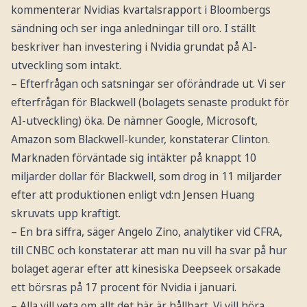
kommenterar Nvidias kvartalsrapport i Bloombergs
sändning och ser inga anledningar till oro. I ställt
beskriver han investering i Nvidia grundat på AI-
utveckling som intakt.
– Efterfrågan och satsningar ser oförändrade ut. Vi ser
efterfrågan för Blackwell (bolagets senaste produkt för
AI-utveckling) öka. De nämner Google, Microsoft,
Amazon som Blackwell-kunder, konstaterar Clinton.
Marknaden förväntade sig intäkter på knappt 10
miljarder dollar för Blackwell, som drog in 11 miljarder
efter att produktionen enligt vd:n Jensen Huang
skruvats upp kraftigt.
– En bra siffra, säger Angelo Zino, analytiker vid CFRA,
till CNBC och konstaterar att man nu vill ha svar på hur
bolaget agerar efter att kinesiska Deepseek orsakade
ett börsras på 17 procent för Nvidia i januari.
– Alla vill veta om allt det här är hållbart. Vi vill höra