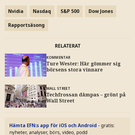
Nvidia
Nasdaq
S&P 500
Dow Jones
Rapportsäsong
RELATERAT
KOMMENTAR
Ture Wester: Här gömmer sig
börsens stora vinnare
WALL STREET
Techfrossan dämpas – grönt på
Wall Street
Hämta EFN:s app för iOS och Android
- gratis:
nyheter, analyser, börs, video, podd