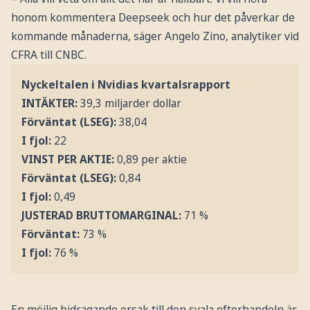
honom kommentera Deepseek och hur det påverkar de
kommande månaderna, säger Angelo Zino, analytiker vid
CFRA till CNBC.
Nyckeltalen i Nvidias kvartalsrapport
INTÄKTER:
39,3 miljarder dollar
Förväntat (LSEG):
38,04
I fjol:
22
VINST PER AKTIE:
0,89 per aktie
Förväntat (LSEG):
0,84
I fjol:
0,49
JUSTERAD BRUTTOMARGINAL:
71 %
Förväntat:
73 %
I fjol:
76 %
En möjlig bidragande orsak till den svala efterhandeln är