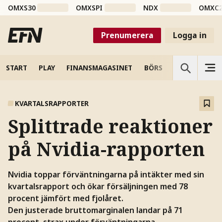
OMXS30
OMXSPI
NDX
OMXC
Prenumerera
Logga in
START
PLAY
FINANSMAGASINET
BÖRS
VETENSKAP
KVARTALSRAPPORTER
Splittrade reaktioner
på Nvidia-rapporten
Nvidia toppar förväntningarna på intäkter med sin
kvartalsrapport och ökar försäljningen med 78
procent jämfört med fjolåret.
Den justerade bruttomarginalen landar på 71
procent, strax under förväntningarna.