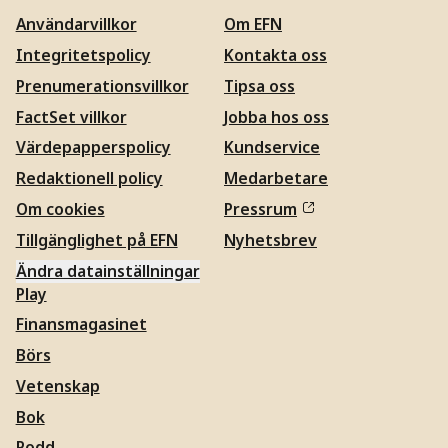
Användarvillkor
Om EFN
Integritetspolicy
Kontakta oss
Prenumerationsvillkor
Tipsa oss
FactSet villkor
Jobba hos oss
Värdepapperspolicy
Kundservice
Redaktionell policy
Medarbetare
Om cookies
Pressrum
Tillgänglighet på EFN
Nyhetsbrev
Ändra datainställningar
Play
Finansmagasinet
Börs
Vetenskap
Bok
Podd