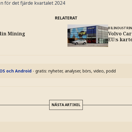
för det fjärde kvartalet 2024
RELATERAT
BILINDUSTRI
din Mining
Volvo Car
EU:s kart
iOS och Android
- gratis: nyheter, analyser, börs, video, podd
NÄSTA ARTIKEL