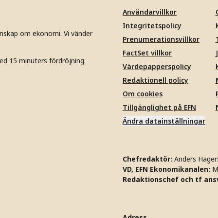
Användarvillkor
Integritetspolicy
unskap om ekonomi. Vi vänder
Prenumerationsvillkor
FactSet villkor
ed 15 minuters fördröjning.
Värdepapperspolicy
Redaktionell policy
Om cookies
Tillgänglighet på EFN
Ändra datainställningar
Chefredaktör:
Anders Häger
VD, EFN Ekonomikanalen:
M
Redaktionschef och tf ansv
Adress