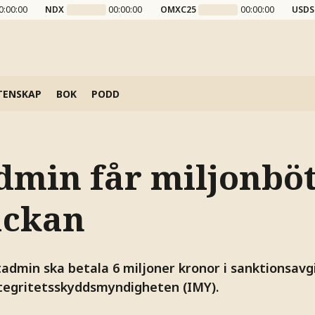
0:00:00
NDX
00:00:00
OMXC25
00:00:00
USDS
TENSKAP
BOK
PODD
dmin får miljonbö
äckan
dmin ska betala 6 miljoner kronor i sanktionsavgif
ntegritetsskyddsmyndigheten (IMY).