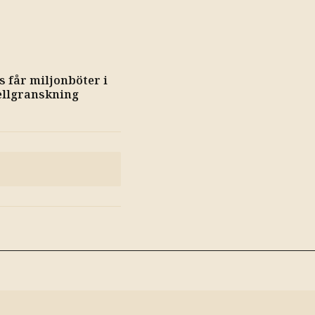
N
s får miljonböter i
ellgranskning