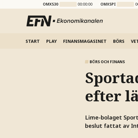
OMXS30
00:00:00
OMXSPI
0
START
PLAY
FINANSMAGASINET
BÖRS
VE
BÖRS OCH FINANS
Sporta
efter l
Lime-bolaget Sporta
beslut fattat av I