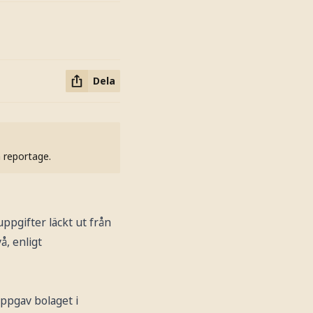
Dela
h reportage.
ppgifter läckt ut från
å, enligt
ppgav bolaget i