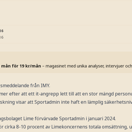
16
16
 mån för 19 kr/mån
– magasinet med unika analyser, intervjuer oc
ssmeddelande från IMY.
r efter att ett it-angrepp lett till att en stor mängd personu
kning visar att Sportadmin inte haft en lämplig säkerhetsniv
gsbolaget Lime förvärvade Sportadmin i januari 2024.
ör cirka 8-10 procent av Limekoncernens totala omsättning, u