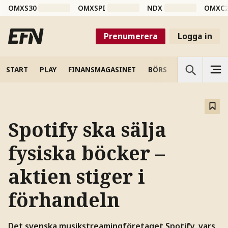
OMXS30
OMXSPI
NDX
OMXC
Prenumerera
Logga in
START
PLAY
FINANSMAGASINET
BÖRS
VETENSKAP
Spotify ska sälja
fysiska böcker –
aktien stiger i
förhandeln
Det svenska musikstreamingföretaget Spotify, vars