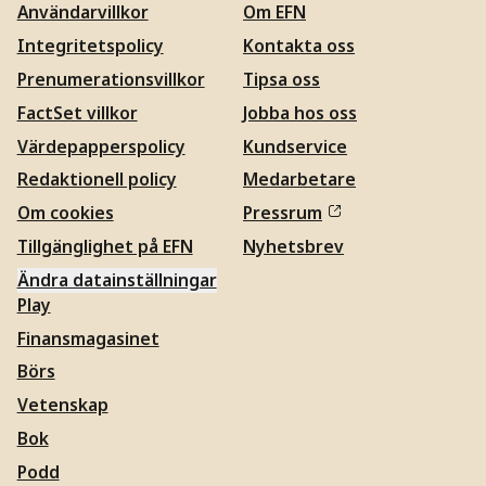
Användarvillkor
Om EFN
Integritetspolicy
Kontakta oss
Prenumerationsvillkor
Tipsa oss
FactSet villkor
Jobba hos oss
Värdepapperspolicy
Kundservice
Redaktionell policy
Medarbetare
Om cookies
Pressrum
Tillgänglighet på EFN
Nyhetsbrev
Ändra datainställningar
Play
Finansmagasinet
Börs
Vetenskap
Bok
Podd