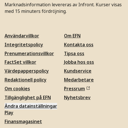
Marknadsinformation levereras av Infront. Kurser visas
med 15 minuters fördröjning.
Användarvillkor
Om EFN
Integritetspolicy
Kontakta oss
Prenumerationsvillkor
Tipsa oss
FactSet villkor
Jobba hos oss
Värdepapperspolicy
Kundservice
Redaktionell policy
Medarbetare
Om cookies
Pressrum
Tillgänglighet på EFN
Nyhetsbrev
Ändra datainställningar
Play
Finansmagasinet