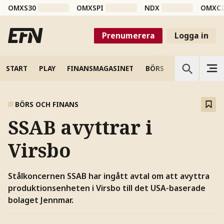
OMXS30
OMXSPI
NDX
OMXC
Prenumerera
Logga in
START
PLAY
FINANSMAGASINET
BÖRS
VETENSKAP
BÖRS OCH FINANS
SSAB avyttrar i
Virsbo
Stålkoncernen SSAB har ingått avtal om att avyttra
produktionsenheten i Virsbo till det USA-baserade
bolaget Jennmar.