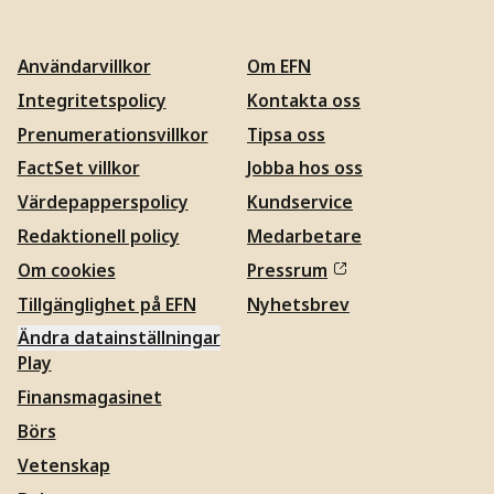
Användarvillkor
Om EFN
Integritetspolicy
Kontakta oss
Prenumerationsvillkor
Tipsa oss
FactSet villkor
Jobba hos oss
Värdepapperspolicy
Kundservice
Redaktionell policy
Medarbetare
Om cookies
Pressrum
Tillgänglighet på EFN
Nyhetsbrev
Ändra datainställningar
Play
Finansmagasinet
Börs
Vetenskap