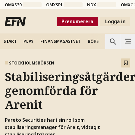
OMXS30
OMXSPI
NDX
OMXC
Prenumerera
Logga in
START
PLAY
FINANSMAGASINET
BÖRS
VETENSKAP
STOCKHOLMSBÖRSEN
Stabiliseringsåtgärde
genomförda för
Arenit
Pareto Securities har i sin roll som
stabiliseringsmanager för Areit, vidtagit
stabiliseringåtgärder.