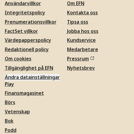
Användarvillkor
Om EFN
Integritetspolicy
Kontakta oss
Prenumerationsvillkor
Tipsa oss
FactSet villkor
Jobba hos oss
Värdepapperspolicy
Kundservice
Redaktionell policy
Medarbetare
Om cookies
Pressrum
Tillgänglighet på EFN
Nyhetsbrev
Ändra datainställningar
Play
Finansmagasinet
Börs
Vetenskap
Bok
Podd