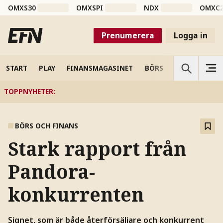
OMXS30
OMXSPI
NDX
OMXC
Prenumerera
Logga in
START
PLAY
FINANSMAGASINET
BÖRS
VETENSKAP
TOPPNYHETER
:
BÖRS OCH FINANS
Stark rapport från
Pandora-
konkurrenten
Signet, som är både återförsäljare och konkurrent