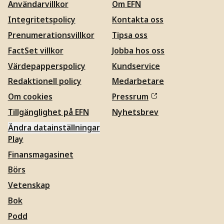
Användarvillkor
Om EFN
Integritetspolicy
Kontakta oss
Prenumerationsvillkor
Tipsa oss
FactSet villkor
Jobba hos oss
Värdepapperspolicy
Kundservice
Redaktionell policy
Medarbetare
Om cookies
Pressrum
Tillgänglighet på EFN
Nyhetsbrev
Ändra datainställningar
Play
Finansmagasinet
Börs
Vetenskap
Bok
Podd