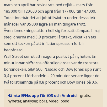
mars och april har reviderats ned rejält – mars från
185 000 till 120 000 och april från 177 000 till 147 000.
Totalt innebär det att jobbtillväxten under dessa två
månader var 95 000 lägre än man tidigare trott.
Även löneökningstakten höll sig fortsatt dämpad. I maj
steg lönerna med 3,9 procent i årstakt, vilket kan tas
som ett tecken på att inflationspressen förblir
begränsad.
Wall Street ser ut att reagera positivt på nyheten. En
minut innan siffrorna offentliggjordes var de tre stora
börsindexen, S&P 500, Nasdaq och Dow Jones upp runt
0,4 procent i förhandeln – 20 minuter senare ligger de
två förstnämnda på 0,8 procent och Dow Jones på 0,6.
Hämta EFN:s app för iOS och Android
- gratis:
nyheter, analyser, börs, video, podd