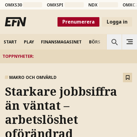
OMXS30
OMXSPI
NDX
OMXC
Prenumerera
Logga in
START
PLAY
FINANSMAGASINET
BÖRS
VETENSKAP
TOPPNYHETER
:
MAKRO OCH OMVÄRLD
Starkare jobbsiffra
än väntat –
arbetslöshet
oförändrad