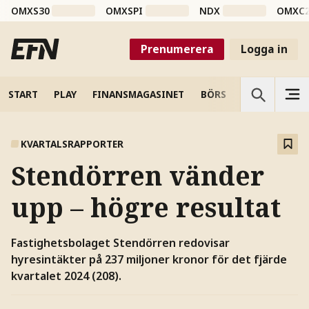
OMXS30
OMXSPI
NDX
OMXC
Prenumerera
Logga in
START
PLAY
FINANSMAGASINET
BÖRS
VETENSKAP
KVARTALSRAPPORTER
Stendörren vänder
upp – högre resultat
Fastighetsbolaget Stendörren redovisar
hyresintäkter på 237 miljoner kronor för det fjärde
kvartalet 2024 (208).