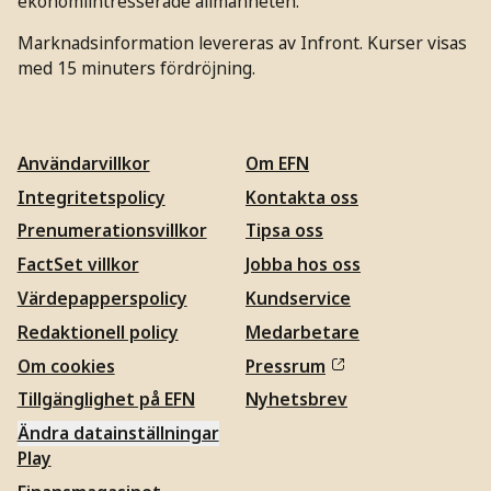
ekonomiintresserade allmänheten.
Marknadsinformation levereras av Infront. Kurser visas
med 15 minuters fördröjning.
Användarvillkor
Om EFN
Integritetspolicy
Kontakta oss
Prenumerationsvillkor
Tipsa oss
FactSet villkor
Jobba hos oss
Värdepapperspolicy
Kundservice
Redaktionell policy
Medarbetare
Om cookies
Pressrum
Tillgänglighet på EFN
Nyhetsbrev
Ändra datainställningar
Play