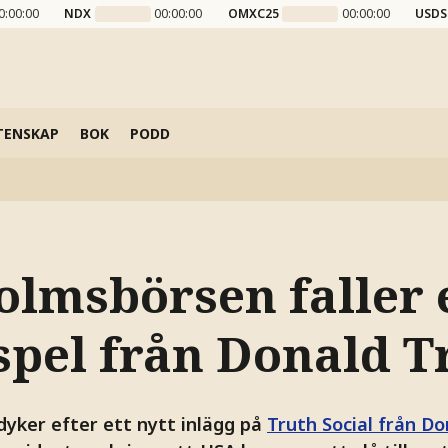
0:00:00
NDX
00:00:00
OMXC25
00:00:00
USDS
TENSKAP
BOK
PODD
olmsbörsen faller 
tspel från Donald 
yker efter ett nytt inlägg på
Truth Social från D