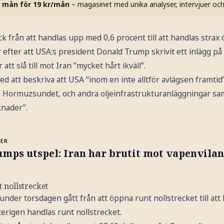
 mån för 19 kr/mån
– magasinet med unika analyser, intervjuer oc
 från att handlas upp med 0,6 procent till att handlas strax ö
fter att USA:s president Donald Trump skrivit ett inlägg på 
tt slå till mot Iran ”mycket hårt ikväll”.
d att beskriva att USA ”inom en inte alltför avlägsen framti
 Hormuzsundet, och andra oljeinfrastrukturanläggningar samt 
knader”.
MER
mps utspel: Iran har brutit mot vapenvilan
 nollstrecket
der torsdagen gått från att öppna runt nollstrecket till at
terigen handlas runt nollstrecket.