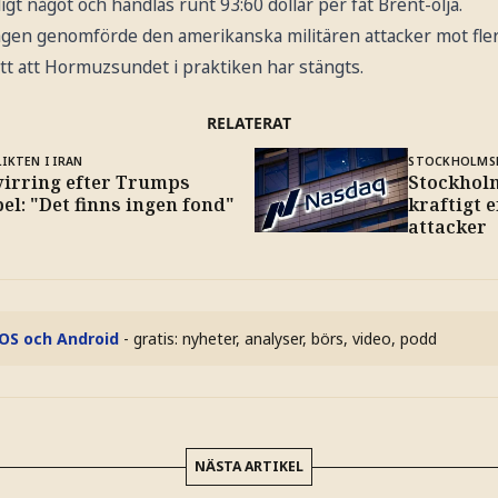
igt något och handlas runt 93:60 dollar per fat Brent-olja.
agen genomförde den amerikanska militären attacker mot flera
t att Hormuzsundet i praktiken har stängts.
RELATERAT
IKTEN I IRAN
STOCKHOLMS
virring efter Trumps
Stockhol
el: "Det finns ingen fond"
kraftigt 
attacker
iOS och Android
- gratis: nyheter, analyser, börs, video, podd
NÄSTA ARTIKEL