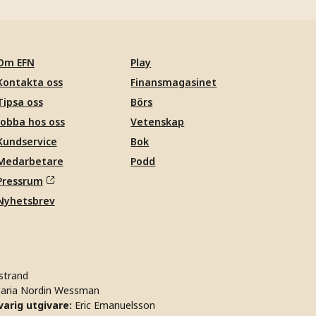
Om EFN
Play
Kontakta oss
Finansmagasinet
Tipsa oss
Börs
Jobba hos oss
Vetenskap
Kundservice
Bok
Medarbetare
Podd
Pressrum
Nyhetsbrev
strand
aria Nordin Wessman
arig utgivare:
Eric Emanuelsson