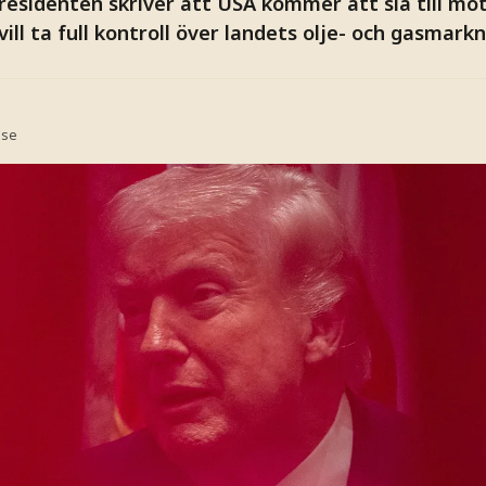
esidenten skriver att USA kommer att slå till mot
vill ta full kontroll över landets olje- och gasmarkn
.se