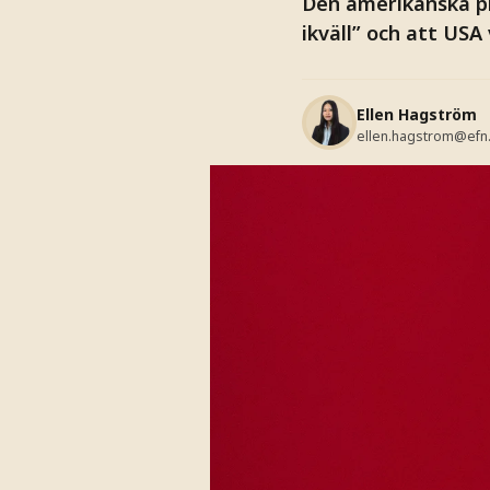
Den amerikanska pr
ikväll” och att USA 
Ellen Hagström
ellen.hagstrom@efn