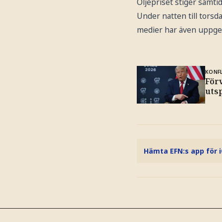
Oljepriset stiger samtid
Under natten till torsd
medier har även uppget
KONFL
För
utsp
Hämta EFN:s app för 