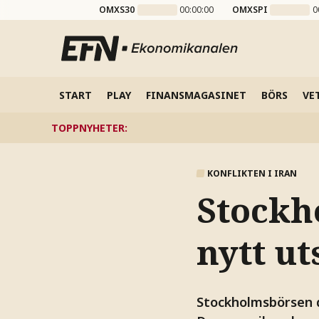
OMXS30
00:00:00
OMXSPI
0
START
PLAY
FINANSMAGASINET
BÖRS
VE
TOPPNYHETER
:
KONFLIKTEN I IRAN
Stockh
nytt u
Stockholmsbörsen d