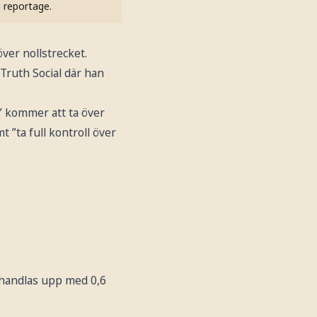
h reportage.
ver nollstrecket.
Truth Social där han
d” kommer att ta över
”ta full kontroll över
t handlas upp med 0,6