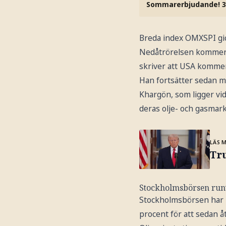
Sommarerbjudande! 3
Breda index OMXSPI gick
Nedåtrörelsen kommer e
skriver att USA kommer a
Han fortsätter sedan me
Khargön, som ligger vid
deras olje- och gasmar
LÄS 
Tru
Stockholmsbörsen runt
Stockholmsbörsen har un
procent för att sedan å