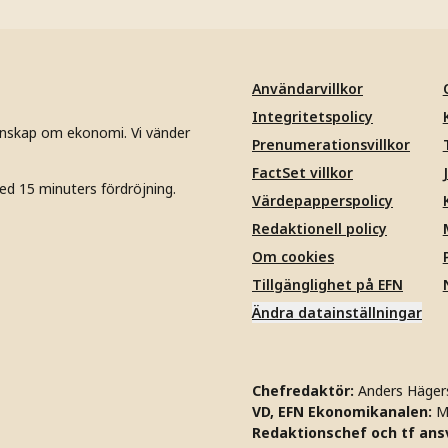
Användarvillkor
Integritetspolicy
unskap om ekonomi. Vi vänder
Prenumerationsvillkor
FactSet villkor
ed 15 minuters fördröjning.
Värdepapperspolicy
Redaktionell policy
Om cookies
Tillgänglighet på EFN
Ändra datainställningar
Chefredaktör:
Anders Häger
VD, EFN Ekonomikanalen:
M
Redaktionschef och tf ansv