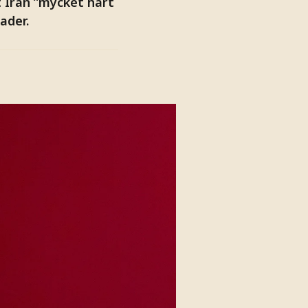
 Iran ”mycket hårt
ader.