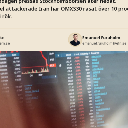
ddagen pressas Stockholmsbörsen åter nedåt.
el attackerade Iran har OMXS30 rasat över 10 proc
 rök.
ke
Emanuel Furuholm
efn.se
emanuel.furuholm@efn.se