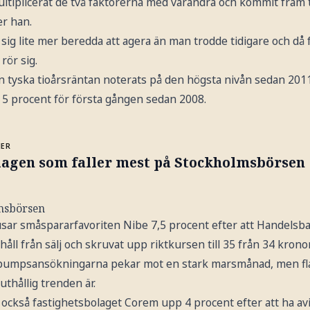
tiplicerat de två faktorerna med varandra och kommit fram til
er han.
 sig lite mer beredda att agera än man trodde tidigare och d
rör sig.
 tyska tioårsräntan noterats på den högsta nivån sedan 2011
er 5 procent för första gången sedan 2008.
MER
lagen som faller mest på Stockholmsbörsen
lmsbörsen
usar småspararfavoriten Nibe 7,5 procent efter att Handelsb
ll från sälj och skruvat upp riktkursen till 35 från 34 kronor
epumpsansökningarna pekar mot en stark marsmånad, men flag
uthållig trenden är.
 också fastighetsbolaget Corem upp 4 procent efter att ha avi