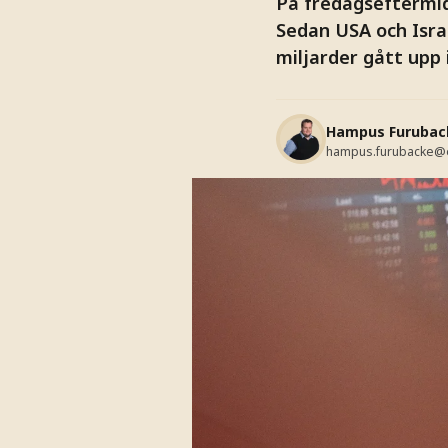
På fredagseftermi
Sedan USA och Isra
miljarder gått upp i
Hampus Furubac
hampus.furubacke@