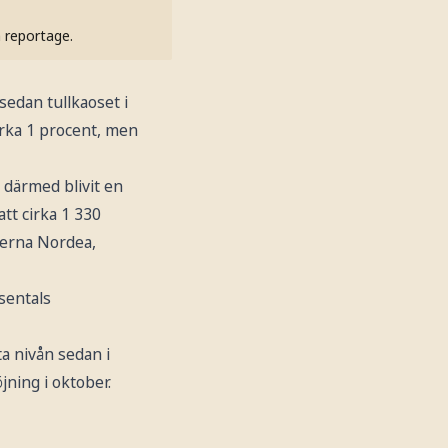
h reportage.
sedan tullkaoset i
cirka 1 procent, men
 därmed blivit en
tt cirka 1 330
kerna Nordea,
sentals
a nivån sedan i
jning i oktober.