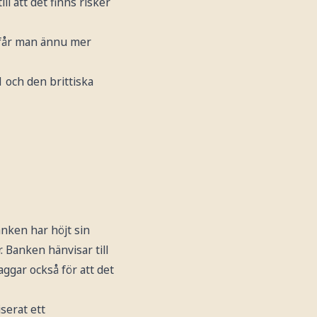
l att det finns risker
å får man ännu mer
 och den brittiska
anken har höjt sin
. Banken hänvisar till
gar också för att det
serat ett