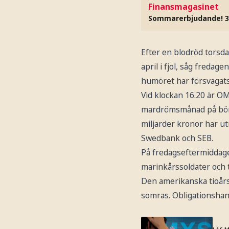
Finansmagasinet
Sommarerbjudande! 3
Efter en blodröd torsd
april i fjol, såg freda
humöret har försvagat
Vid klockan 16.20 är O
mardrömsmånad på börse
miljarder kronor har u
Swedbank och SEB.
På fredagseftermiddage
marinkårssoldater och t
Den amerikanska tioårs
somras. Obligationshand