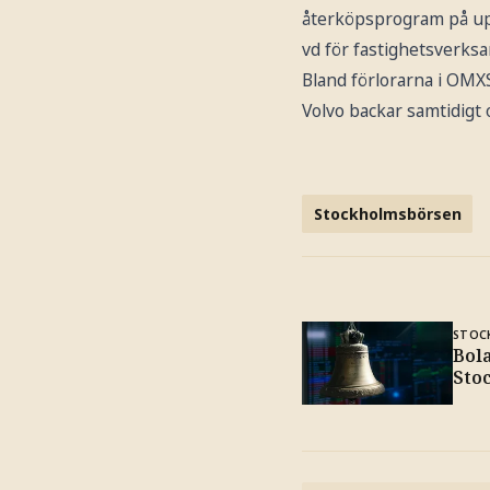
återköpsprogram på upp 
vd för fastighetsverks
Bland förlorarna i OMX
Volvo backar samtidigt 
Stockholmsbörsen
STOC
Bol
Sto