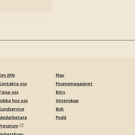
Om EFN
Play
Kontakta oss
Finansmagasinet
Tipsa oss
Börs
Jobba hos oss
Vetenskap
Kundservice
Bok
Medarbetare
Podd
Pressrum
Nyhetsbrev