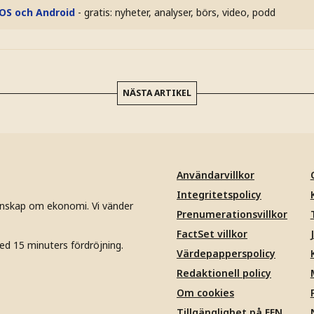
iOS och Android
- gratis: nyheter, analyser, börs, video, podd
NÄSTA ARTIKEL
Användarvillkor
Integritetspolicy
unskap om ekonomi. Vi vänder
Prenumerationsvillkor
FactSet villkor
ed 15 minuters fördröjning.
Värdepapperspolicy
Redaktionell policy
Om cookies
Tillgänglighet på EFN