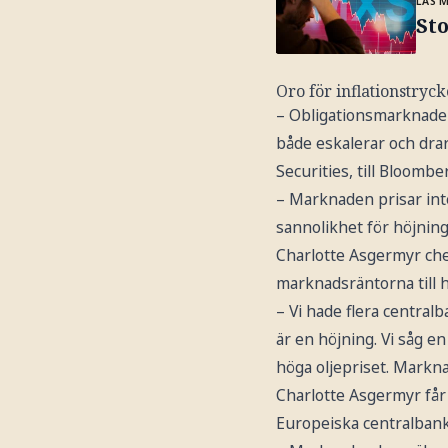
LÄS 
Sto
Oro för inflationstryck
– Obligationsmarknaden v
både eskalerar och drar
Securities, till Bloombe
– Marknaden prisar int
sannolikhet för höjning
Charlotte Asgermyr che
marknadsräntorna till 
– Vi hade flera central
är en höjning. Vi såg en
höga oljepriset. Markna
Charlotte Asgermyr få
Europeiska centralbanke