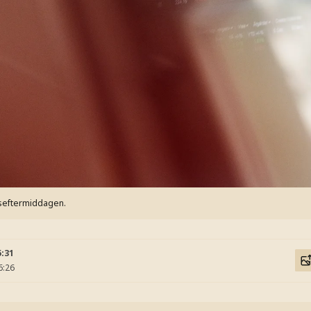
gseftermiddagen.
5:31
6:26