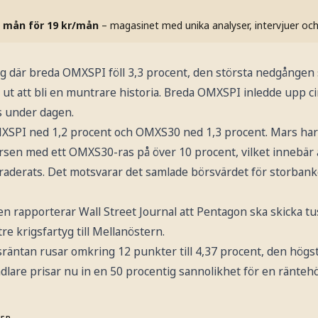
 mån för 19 kr/mån
– magasinet med unika analyser, intervjuer oc
ag där breda OMXSPI föll 3,3 procent, den största nedgången 
gen ut att bli en muntrare historia. Breda OMXSPI inledde upp 
s under dagen.
MXSPI ned 1,2 procent och OMXS30 ned 1,3 procent. Mars har
n med ett OMXS30-ras på över 10 procent, vilket innebär a
traderats. Det motsvarar det samlade börsvärdet för storban
n rapporterar Wall Street Journal att Pentagon ska skicka tu
re krigsfartyg till Mellanöstern.
räntan rusar omkring 12 punkter till 4,37 procent, den högst
lare prisar nu in en 50 procentig sannolikhet för en räntehö