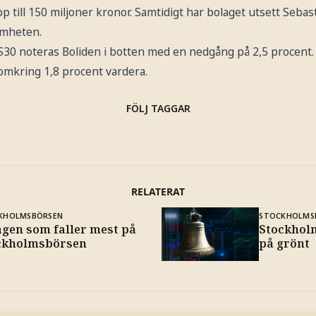
till 150 miljoner kronor. Samtidigt har bolaget utsett Sebast
amheten.
S30 noteras Boliden i botten med en nedgång på 2,5 procent.
omkring 1,8 procent vardera.
FÖLJ TAGGAR
RELATERAT
KHOLMSBÖRSEN
STOCKHOLMS
agen som faller mest på
Stockhol
ckholmsbörsen
på grönt