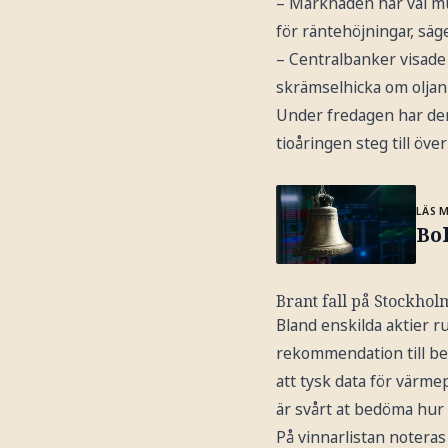
– Marknaden har väl mul
för räntehöjningar, säg
– Centralbanker visade
skrämselhicka om oljan 
Under fredagen har den
tioåringen steg till öv
LÄS 
Bo
Brant fall på Stockho
Bland enskilda aktier r
rekommendation till behå
att tysk data för värm
är svårt at bedöma hur 
På vinnarlistan noteras