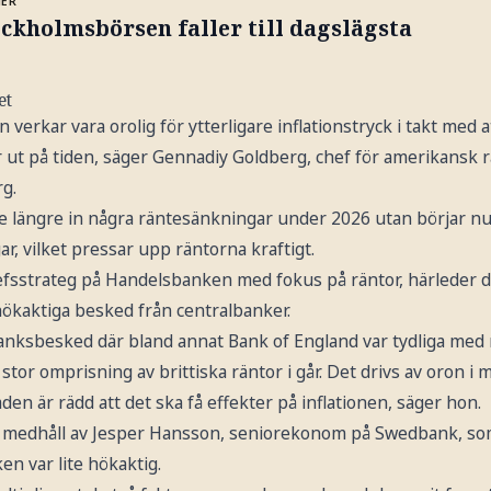
MER
ckholmsbörsen faller till dagslägsta
et
erkar vara orolig för ytterligare inflationstryck i takt med at
 ut på tiden, säger Gennadiy Goldberg, chef för amerikansk r
rg.
e längre in några räntesänkningar under 2026 utan börjar nu 
ar, vilket pressar upp räntorna kraftigt.
fsstrateg på Handelsbanken med fokus på räntor, härleder d
hökaktiga besked från centralbanker.
banksbesked där bland annat Bank of England var tydliga med 
 stor omprisning av brittiska räntor i går. Det drivs av oron i
den är rädd att det ska få effekter på inflationen, säger hon.
r medhåll av Jesper Hansson, seniorekonom på Swedbank, som
n var lite hökaktig.