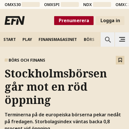
OMXS30
OMXSPI
NDX
OMXC
Prenumerera
Logga in
START
PLAY
FINANSMAGASINET
BÖRS
VETENSKAP
BÖRS OCH FINANS
Stockholmsbörsen
går mot en röd
öppning
Terminerna på de europeiska börserna pekar nedåt
på fredagen. Storbolagsindex väntas backa 0,8
procent vid öppning.