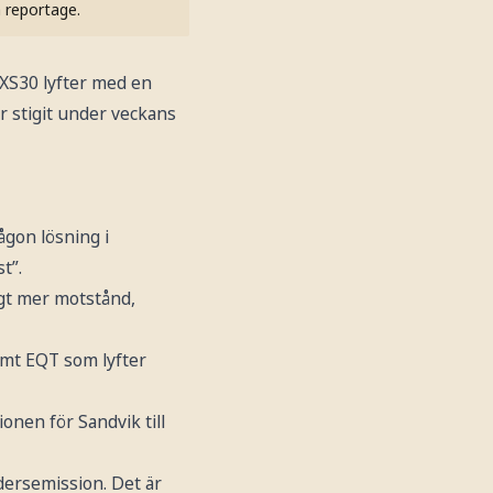
h reportage.
XS30 lyfter med en
r stigit under veckans
ågon lösning i
t”.
igt mer motstånd,
amt EQT som lyfter
nen för Sandvik till
rdersemission. Det är