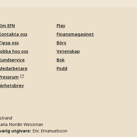
Om EFN
Play
Kontakta oss
Finansmagasinet
Tipsa oss
Börs
Jobba hos oss
Vetenskap
Kundservice
Bok
Medarbetare
Podd
Pressrum
Nyhetsbrev
strand
aria Nordin Wessman
arig utgivare:
Eric Emanuelsson