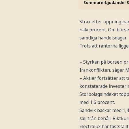
Sommarerbjudande! 3
Strax efter öppning h
halv procent. Om börse
samtliga handelsdagar.
Trots att räntorna ligge
– Styrkan på börsen pr
Irankonflikten, säger M
– Aktier fortsätter at
konstaterade invester
Storbolagsindexet topp
med 1,6 procent.
Sandvik backar med 1,4
sälj från behåll. Riktku
Electrolux har fastställ