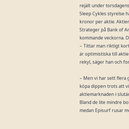
rejält under torsdagens
Sleep Cykles styrelse 
kronor per aktie. Aktien
Strateger på Bank of Am
kommande veckorna. Det
– Tittar man riktigt ko
är optimistiska till akt
rekyl, säger han och for
– Men vi har sett flera
köpa dippen trots att v
aktiemarknaden i slutän
Bland de lite mindre bo
medan Episurf rusar me