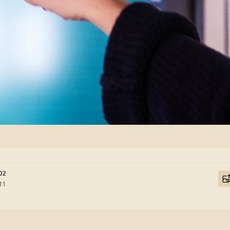
02
:11