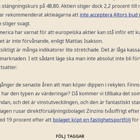
 stängningskurs på 48,80. Aktien stiger dock 2,2 procent till 
har rekommenderat aktieägarna att
inte acceptera Altors bud
 stiger svagt.
erica har varnat för att europeiska aktier kan stå inför ett 
 är inte förvånande, enligt Mattias Isakson.
rtsiktigt är många indikatorer lite stretchade. Det är låga ka
iemarknaden. I ett sådant läge ska man inte absolut inte bli fö
tsätter:
 gånger de senaste åren att man köper dippen i rekylen. Finns
i har den typen av värderingar? Då kommer vi tillbaka det som
dan, och det är vinstutvecklingen, och den är fantastiskt star
lagen rusar direktförsäljningsbolaget Zinzino tvåsiffrigt efte
d 19 procent efter att
bolaget köpt en fastighetsportfölj
för 
FÖLJ TAGGAR