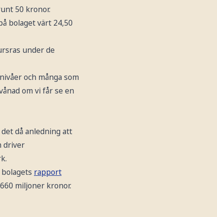
runt 50 kronor.
på bolaget värt 24,50
kursras under de
ssanivåer och många som
rvånad om vi får se en
 det då anledning att
 driver
k.
r bolagets
rapport
660 miljoner kronor.