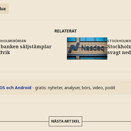
lux
RELATERAT
KHOLMSBÖRSEN
STOCKHOLMS
rbanken säljstämplar
Stockhol
dvik
svagt ned
iOS och Android
- gratis: nyheter, analyser, börs, video, podd
NÄSTA ARTIKEL