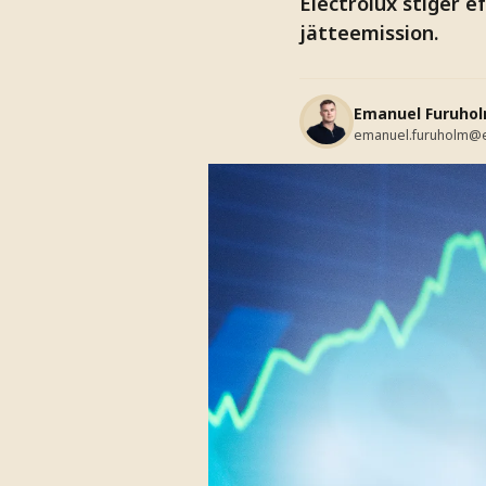
Electrolux stiger ef
jätteemission.
Emanuel Furuho
emanuel.furuholm@e