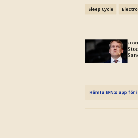
Sleep Cycle
Electro
STOC
Sto
San
Hämta EFN:s app för 