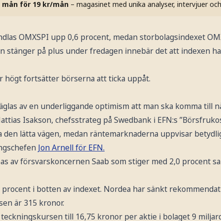
 mån för 19 kr/mån
– magasinet med unika analyser, intervjuer oc
andlas OMXSPI upp 0,6 procent, medan storbolagsindexet OM
n stänger på plus under fredagen innebär det att indexen ha
r högt fortsätter börserna att ticka uppåt.
äglas av en underliggande optimism att man ska komma till n
attias Isakson, chefsstrateg på Swedbank i EFN:s ”Börsfrukos
t ta den lätta vägen, medan räntemarknaderna uppvisar betydl
ingschefen
Jon Arnell för EFN.
as av försvarskoncernen Saab som stiger med 2,0 procent s
 procent i botten av indexet. Nordea har sänkt rekommendatio
rsen är 315 kronor.
t teckningskursen till 16,75 kronor per aktie i bolaget 9 milja