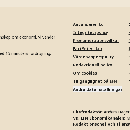
Användarvillkor
Integritetspolicy
unskap om ekonomi. Vi vänder
Prenumerationsvillkor
FactSet villkor
ed 15 minuters fördröjning.
Värdepapperspolicy
Redaktionell policy
Om cookies
Tillgänglighet på EFN
Ändra datainställningar
Chefredaktör:
Anders Häger
VD, EFN Ekonomikanalen:
M
Redaktionschef och tf ansv