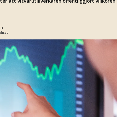
ter att vitvarutillverkaren offentliggjort villkoren
lm
fn.se