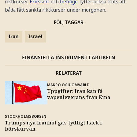
riktkurser.
Ericsson
och
Getinge
lyfter också trots att
båda fått sänkta riktkurser under morgonen.
FÖLJ TAGGAR
Iran
Israel
FINANSIELLA INSTRUMENT I ARTIKELN
RELATERAT
MAKRO OCH OMVÄRLD
Uppgifter: Iran kan få
vapenleverans från Kina
STOCKHOLMSBÖRSEN
Trumps nya Iranhot gav tydligt hack i
börskurvan