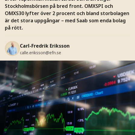
Stockholmsbörsen på bred front. OMXSPI och
OMXS30 lyfter över 2 procent och bland storbolagen
är det stora uppgångar – med Saab som enda bolag
på rött.
Carl-Fredrik Eriksson
calle.eriksson@efn.se