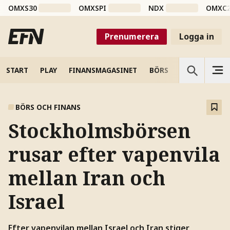
OMXS30
OMXSPI
NDX
OMXC
Prenumerera
Logga in
START
PLAY
FINANSMAGASINET
BÖRS
VETENSKAP
BÖRS OCH FINANS
Stockholmsbörsen
rusar efter vapenvila
mellan Iran och
Israel
Efter vapenvilan mellan Israel och Iran stiger