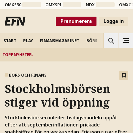
OMXS30
OMXSPI
NDX
OMXC
Prenumerera
Logga in
START
PLAY
FINANSMAGASINET
BÖRS
VETENSKAP
TOPPNYHETER
:
BÖRS OCH FINANS
Stockholmsbörsen
stiger vid öppning
Stockholmsbörsen inleder tisdagshandeln uppåt
efter att septemberinflationen prickade
snabbsiffran för en vecka sedan. Ericsson rusar efter