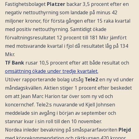
Fastighetsbolaget
Platzer
backar 3,5 procent efter en
negativ nettouthyrning som landade på minus 42
miljoner kronor, för första gången efter 15 raka kvartal
med positiv nettouthyrning. Samtidigt ökade
förvaltningsresultatet 12 procent till 181 Mkr jämfört
med motsvarande kvartal i fjol då resultatet låg på 134
Mkr.
TF Bank
rusar 10,5 procent efter att både resultat och
omsättning ökade under tredje kvartalet.
Utöver rapporterande bolag utsåg
Tele2
en ny vd under
måndagskvällen. Aktien stiger 1 procent efter beskedet
om att Jean Marc Harion tar över som ny vd och
koncernchef. Tele2:s nuvarande vd Kjell Johnsen
meddelade sin avgång i början av september och
stannar kvar i sin roll till den 10 november.
Nordea inleder bevakning på småspararfavoriten
Plejd
med köprekommendation och riktkursen 420 kronor.