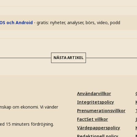
iOS och Android
- gratis: nyheter, analyser, börs, video, podd
NÄSTA ARTIKEL
Användarvillkor
Integritetspolicy
unskap om ekonomi. Vi vänder
Prenumerationsvillkor
FactSet villkor
ed 15 minuters fördröjning.
Värdepapperspolicy
Redaktionell policy