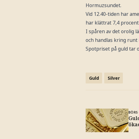
Hormuzsundet.
Vid 12.40-tiden har ame
har klättrat 7,4 procent
I spåren av det orolig l
och handlas kring runt 
Spotpriset på guld tar o
Guld
Silver
BÖRS 
Guld
öka