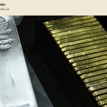
olm
efn.se