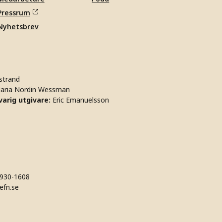
Pressrum
Nyhetsbrev
strand
aria Nordin Wessman
arig utgivare:
Eric Emanuelsson
930-1608
efn.se