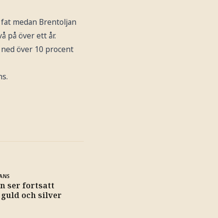
r fat medan Brentoljan
å på över ett år.
är ned över 10 procent
ns.
ANS
n ser fortsatt
 guld och silver