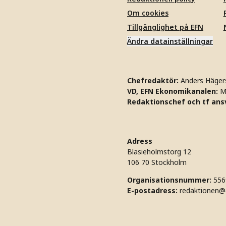
Om cookies
Tillgänglighet på EFN
Ändra datainställningar
Chefredaktör:
Anders Häger
VD, EFN Ekonomikanalen:
M
Redaktionschef och tf ansv
Adress
Blasieholmstorg 12
106 70 Stockholm
Organisationsnummer:
556
E-postadress:
redaktionen@