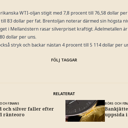
rikanska WTI-oljan stigit med 7,8 procent till 76,58 dollar pe
 till 83 dollar per fat. Brentoljan noterar därmed sin högsta niv
äget i Mellanöstern rasar silverpriset kraftigt. Ädelmetallen 
80 dollar per uns.
ckså stryk och backar nästan 4 procent till 5 114 dollar per u
FÖLJ TAGGAR
RELATERAT
OCH FINANS
BÖRS OCH FIN
 och silver faller efter
Bankjätte
d ränteoro
uppsida i