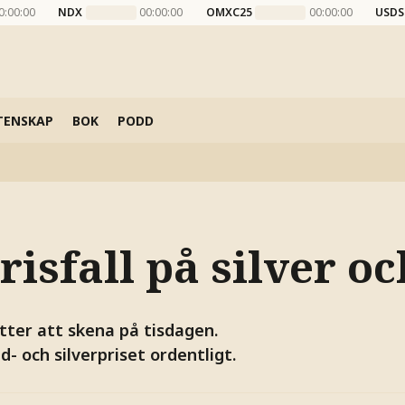
0:00:00
NDX
00:00:00
OMXC25
00:00:00
USDS
TENSKAP
BOK
PODD
risfall på silver o
tter att skena på tisdagen.
d- och silverpriset ordentligt.