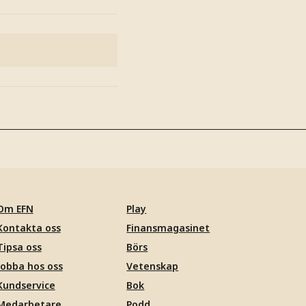
Om EFN
Play
Kontakta oss
Finansmagasinet
Tipsa oss
Börs
Jobba hos oss
Vetenskap
Kundservice
Bok
Medarbetare
Podd