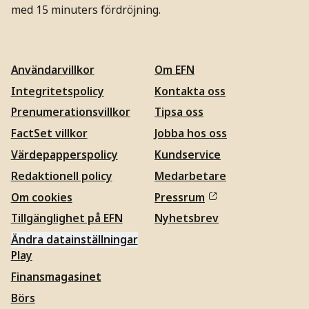
med 15 minuters fördröjning.
Användarvillkor
Om EFN
Integritetspolicy
Kontakta oss
Prenumerationsvillkor
Tipsa oss
FactSet villkor
Jobba hos oss
Värdepapperspolicy
Kundservice
Redaktionell policy
Medarbetare
Om cookies
Pressrum
Tillgänglighet på EFN
Nyhetsbrev
Ändra datainställningar
Play
Finansmagasinet
Börs