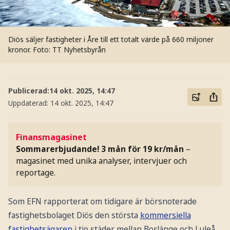
Diös säljer fastigheter i Åre till ett totalt värde på 660 miljoner
kronor.
Foto: TT Nyhetsbyrån
Publicerad:
14 okt. 2025, 14:47
Uppdaterad:
14 okt. 2025, 14:47
Finansmagasinet
Sommarerbjudande! 3 mån för 19 kr/mån
–
magasinet med unika analyser, intervjuer och
reportage.
Som EFN rapporterat om tidigare är börsnoterade
fastighetsbolaget Diös den största
kommersiella
fastighetsägaren
i tio städer mellan Borlänge och Luleå.