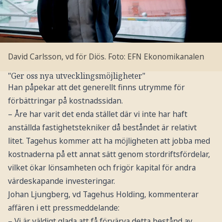
David Carlsson, vd för Diös.
Foto: EFN Ekonomikanalen
"Ger oss nya utvecklingsmöjligheter"
Han påpekar att det generellt finns utrymme för
förbättringar på kostnadssidan.
– Åre har varit det enda stället där vi inte har haft
anställda fastighetstekniker då beståndet är relativt
litet. Tagehus kommer att ha möjligheten att jobba med
kostnaderna på ett annat sätt genom stordriftsfördelar,
vilket ökar lönsamheten och frigör kapital för andra
värdeskapande investeringar.
Johan Ljungberg, vd Tagehus Holding, kommenterar
affären i ett pressmeddelande:
– Vi är väldigt glada att få förvärva detta bestånd av