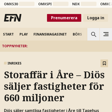
OMXS30
OMXSPI
NDX
OMXC
Prenumerera
Logga in
START
PLAY
FINANSMAGASINET
BÖRS
VETENSKAP
TOPPNYHETER
:
INRIKES
Storaffär i Åre – Diös
säljer fastigheter för
660 miljoner
Diös säljer samtliga fastigheter i Åre till Tagehus