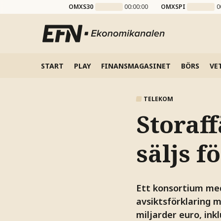
OMXS30
00:00:00
OMXSPI
0
START
PLAY
FINANSMAGASINET
BÖRS
VE
TELEKOM
Storaff
säljs f
Ett konsortium med
avsiktsförklaring 
miljarder euro, ink