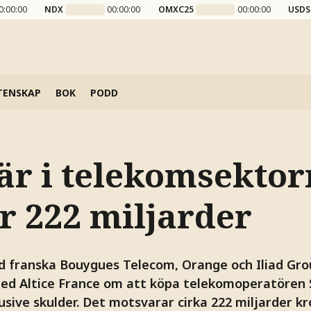
0:00:00
NDX
00:00:00
OMXC25
00:00:00
USDS
TENSKAP
BOK
PODD
är i telekomsektor
ör 222 miljarder
 franska Bouygues Telecom, Orange och Iliad Gro
med Altice France om att köpa telekomoperatören S
lusive skulder. Det motsvarar cirka 222 miljarder kr