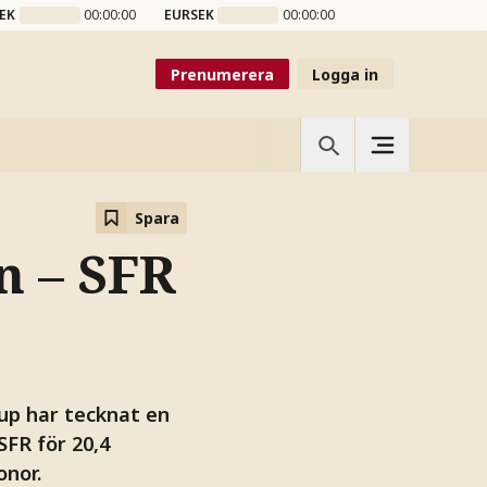
EK
00:00:00
EURSEK
00:00:00
Prenumerera
Logga in
Spara
n – SFR
up har tecknat en
FR för 20,4
onor.