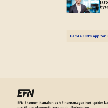
Jätt
byt
Hämta EFN:s app för 
EFN Ekonomikanalen och Finansmagasinet
sprider k
oss till den ekonomiintresserade allmänheten.