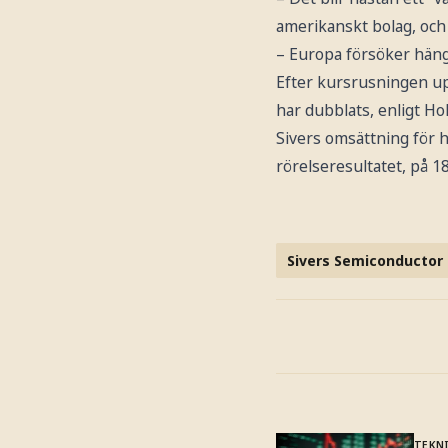
amerikanskt bolag, och 
– Europa försöker hänga
Efter kursrusningen upp
har dubblats, enligt Ho
Sivers omsättning för he
rörelseresultatet, på 1
Sivers Semiconductor
TEKN