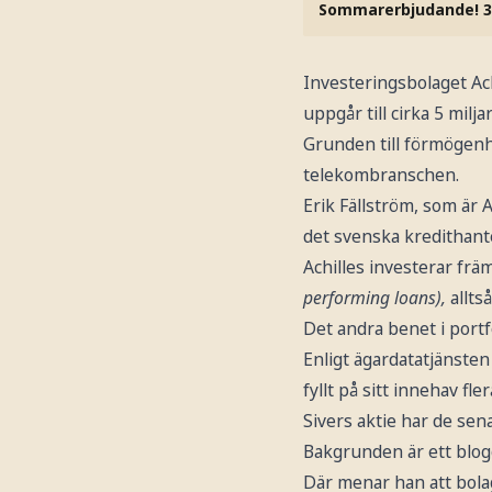
Sommarerbjudande! 3
Investeringsbolaget Ach
uppgår till cirka 5 milja
Grunden till förmögenhe
telekombranschen.
Erik Fällström, som är 
det svenska kredithant
Achilles investerar främ
performing loans),
allts
Det andra benet i portfö
Enligt ägardatatjänsten 
fyllt på sitt innehav fl
Sivers aktie har de sena
Bakgrunden är ett blogg
Där menar han att bolag