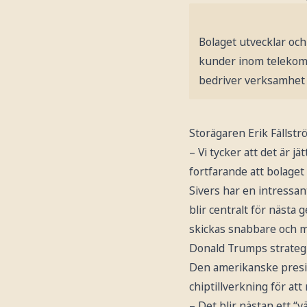
Bolaget utvecklar oc
kunder inom telekom-
bedriver verksamhet 
Storägaren Erik Fällstr
– Vi tycker att det är j
fortfarande att bolaget 
Sivers har en intressa
blir centralt för nästa
skickas snabbare och m
Donald Trumps strategi
Den amerikanske presid
chiptillverkning för a
– Det blir nästan ett “v