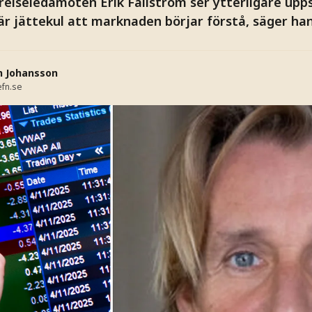
relseledamoten Erik Fällström ser ytterligare upps
 är jättekul att marknaden börjar förstå, säger han
n Johansson
fn.se