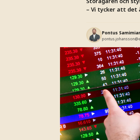
Storägaren och sty
– Vi tycker att det
Pontus Samimia
pontus.johansson@e