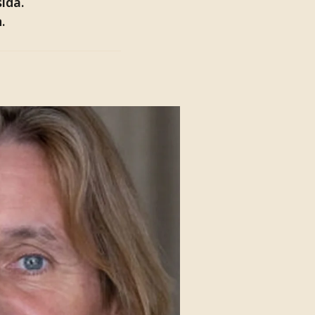
ida.
.