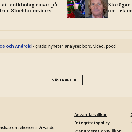
pat tenikbolag rusar på
Storägare
dröd Stockholmsbörs
om rekon
iOS och Android
- gratis: nyheter, analyser, börs, video, podd
NÄSTA ARTIKEL
Användarvillkor
Integritetspolicy
unskap om ekonomi. Vi vänder
Prenumerationsvillkor