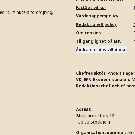
FactSet villkor
ed 15 minuters fördröjning.
Värdepapperspolicy
Redaktionell policy
Om cookies
Tillgänglighet på EFN
Ändra datainställningar
Chefredaktör:
Anders Häger
VD, EFN Ekonomikanalen:
M
Redaktionschef och tf ansv
Adress
Blasieholmstorg 12
106 70 Stockholm
Organisationsnummer:
556