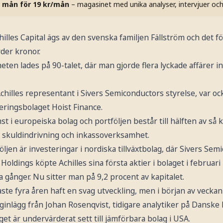
 mån för 19 kr/mån
– magasinet med unika analyser, intervjuer oc
illes Capital ägs av den svenska familjen Fällström och det fö
rder kronor.
ten lades på 90-talet, där man gjorde flera lyckade affärer 
Achilles representant i Sivers Semiconductors styrelse, var 
eringsbolaget Hoist Finance.
st i europeiska bolag och portföljen består till hälften av så k
å skuldindrivning och inkassoverksamhet.
ljen är investeringar i nordiska tillväxtbolag, där Sivers Semi
Holdings köpte Achilles sina första aktier i bolaget i februar
era gånger. Nu sitter man på 9,2 procent av kapitalet.
ste fyra åren haft en svag utveckling, men i början av veckan v
inlägg från Johan Rosenqvist, tidigare analytiker på Danske 
et är undervärderat sett till jämförbara bolag i USA.