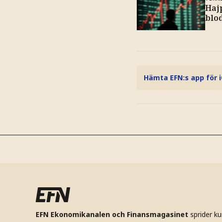
Haj
blo
Hämta EFN:s app för 
EFN Ekonomikanalen och Finansmagasinet
sprider k