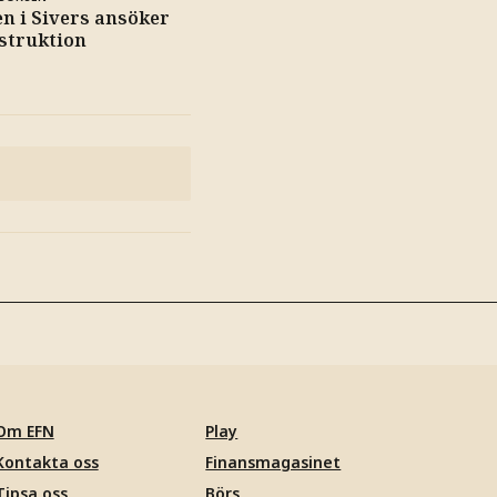
n i Sivers ansöker
struktion
Om EFN
Play
Kontakta oss
Finansmagasinet
Tipsa oss
Börs