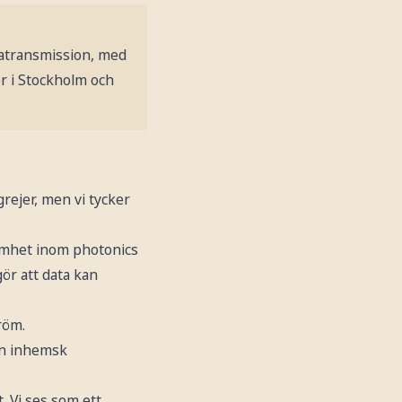
tatransmission, med
r i Stockholm och
 grejer, men vi tycker
samhet inom photonics
ör att data kan
röm.
en inhemsk
t. Vi ses som ett