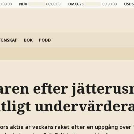
0:00:00
NDX
00:00:00
OMXC25
00:00:00
USDS
TENSKAP
BOK
PODD
ren efter jätterus
tligt undervärdera
ors aktie är veckans raket efter en uppgång över 