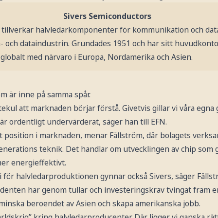
Sivers Semiconductors
h tillverkar halvledarkomponenter för kommunikation och da
 och dataindustrin. Grundades 1951 och har sitt huvudkonto
globalt med närvaro i Europa, Nordamerika och Asien.
öm är inne på samma spår.
ättekul att marknaden börjar förstå. Givetvis gillar vi våra egna
är ordentligt undervärderat, säger han till EFN.
nt position i marknaden, menar Fällström, där bolagets verk
 generations teknik. Det handlar om utvecklingen av chip som g
er energieffektivt.
 för halvledarproduktionen gynnar också Sivers, säger Fällst
enten har genom tullar och investeringskrav tvingat fram 
tt minska beroendet av Asien och skapa amerikanska jobb.
ärldskrig” kring halvledarproducenter. Där ligger vi ganska rät