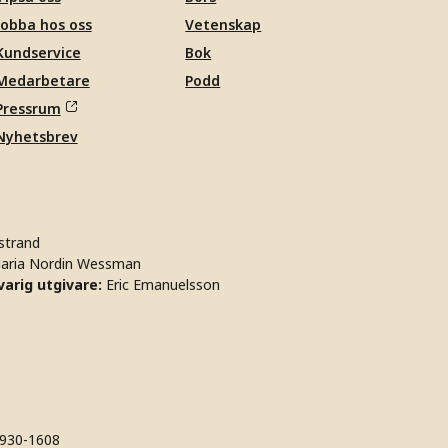
Jobba hos oss
Vetenskap
Kundservice
Bok
Medarbetare
Podd
Pressrum
Nyhetsbrev
strand
aria Nordin Wessman
arig utgivare:
Eric Emanuelsson
930-1608