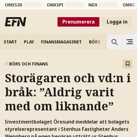
OMXS30
OMXSPI
NDX
OMXC
Prenumerera
Logga in
START
PLAY
FINANSMAGASINET
BÖRS
VETENSKAP
BÖRS OCH FINANS
Storägaren och vd:n i
bråk: ”Aldrig varit
med om liknande”
Investmentbolaget Öresund meddelar att bolagets
styrelserepresentant i Stenhus Fastigheter Anders
Wennberg på egen begäran utträtt ur Stenhus