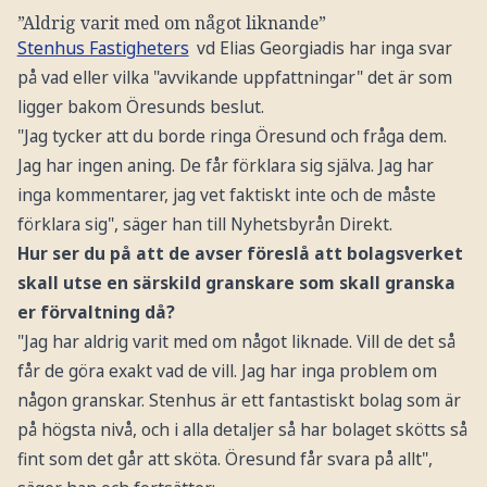
”Aldrig varit med om något liknande”
Stenhus Fastigheters
vd Elias Georgiadis har inga svar
på vad eller vilka "avvikande uppfattningar" det är som
ligger bakom Öresunds beslut.
"Jag tycker att du borde ringa Öresund och fråga dem.
Jag har ingen aning. De får förklara sig själva. Jag har
inga kommentarer, jag vet faktiskt inte och de måste
förklara sig", säger han till Nyhetsbyrån Direkt.
Hur ser du på att de avser föreslå att bolagsverket
skall utse en särskild granskare som skall granska
er förvaltning då?
"Jag har aldrig varit med om något liknade. Vill de det så
får de göra exakt vad de vill. Jag har inga problem om
någon granskar. Stenhus är ett fantastiskt bolag som är
på högsta nivå, och i alla detaljer så har bolaget skötts så
fint som det går att sköta. Öresund får svara på allt",