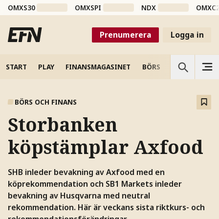
OMXS30
OMXSPI
NDX
OMXC
Prenumerera
Logga in
START
PLAY
FINANSMAGASINET
BÖRS
VETENSKAP
BÖRS OCH FINANS
Storbanken
köpstämplar Axfood
SHB inleder bevakning av Axfood med en
köprekommendation och SB1 Markets inleder
bevakning av Husqvarna med neutral
rekommendation. Här är veckans sista riktkurs- och
rekommendationsförändringar.