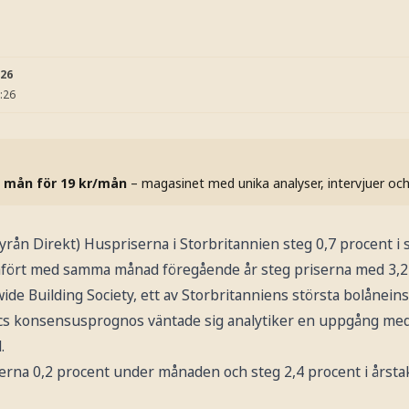
:26
:26
 mån för 19 kr/mån
– magasinet med unika analyser, intervjuer oc
n Direkt) Huspriserna i Storbritannien steg 0,7 procent i
fört med samma månad föregående år steg priserna med 3,2
e Building Society, ett av Storbritanniens största bolåneinst
cs konsensusprognos väntade sig analytiker en uppgång med
.
erna 0,2 procent under månaden och steg 2,4 procent i årstak