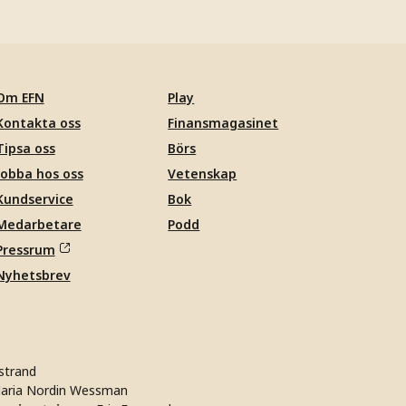
Om EFN
Play
Kontakta oss
Finansmagasinet
Tipsa oss
Börs
Jobba hos oss
Vetenskap
Kundservice
Bok
Medarbetare
Podd
Pressrum
Nyhetsbrev
strand
aria Nordin Wessman