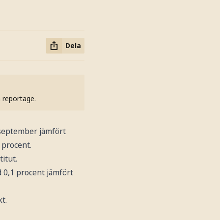
Dela
h reportage.
 september jämfört
 procent.
itut.
 0,1 procent jämfört
t.