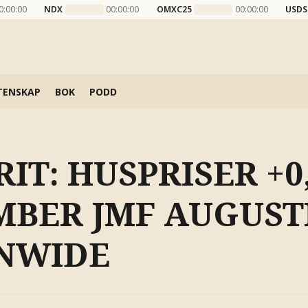
0:00:00
NDX
00:00:00
OMXC25
00:00:00
USDS
TENSKAP
BOK
PODD
IT: HUSPRISER +0
MBER JMF AUGUSTI
NWIDE