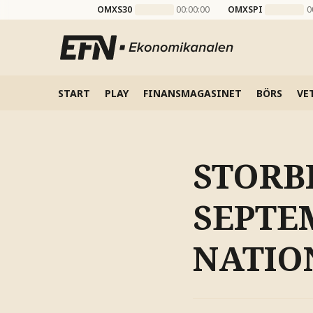
OMXS30
00:00:00
OMXSPI
0
START
PLAY
FINANSMAGASINET
BÖRS
VE
STORBR
SEPTE
NATIO