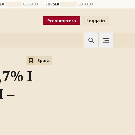
EK
00:00:00
EURSEK
00:00:00
Prenumerera
Logga in
Spara
,7% I
 –