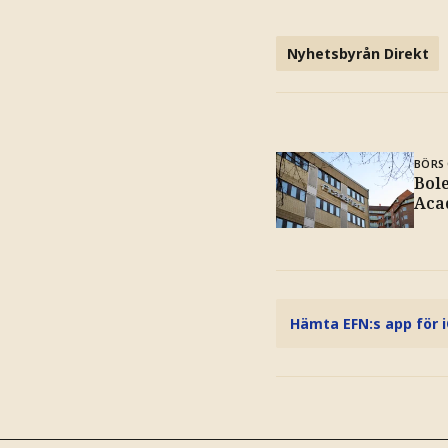
Nyhetsbyrån Direkt
BÖRS 
Bole
Aca
Hämta EFN:s app för 