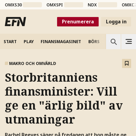
OMXS30
OMXSPI
NDX
OMXC
Prenumerera
Logga in
START
PLAY
FINANSMAGASINET
BÖRS
VETENSKAP
MAKRO OCH OMVÄRLD
Storbritanniens
finansminister: Vill
ge en "ärlig bild" av
utmaningar
Rachel Reeves säger på fredagen att hon måste ge