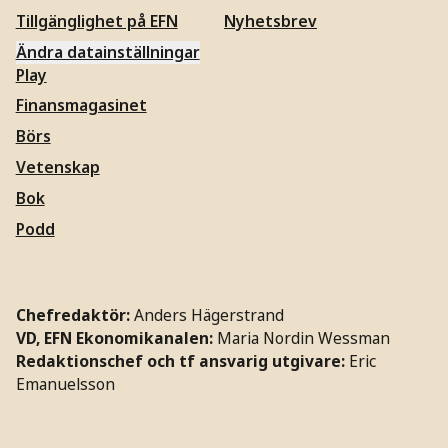
Tillgänglighet på EFN
Nyhetsbrev
Ändra datainställningar
Play
Finansmagasinet
Börs
Vetenskap
Bok
Podd
Chefredaktör:
Anders Hägerstrand
VD, EFN Ekonomikanalen:
Maria Nordin Wessman
Redaktionschef och tf ansvarig utgivare:
Eric
Emanuelsson