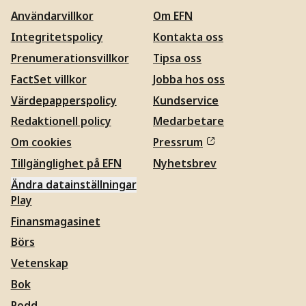
Användarvillkor
Om EFN
Integritetspolicy
Kontakta oss
Prenumerationsvillkor
Tipsa oss
FactSet villkor
Jobba hos oss
Värdepapperspolicy
Kundservice
Redaktionell policy
Medarbetare
Om cookies
Pressrum
Tillgänglighet på EFN
Nyhetsbrev
Ändra datainställningar
Play
Finansmagasinet
Börs
Vetenskap
Bok
Podd