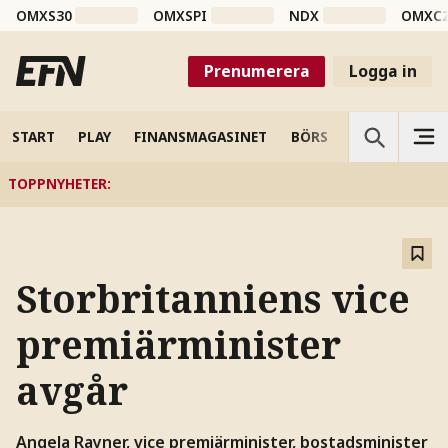
OMXS30
OMXSPI
NDX
OMXC
Prenumerera
Logga in
START
PLAY
FINANSMAGASINET
BÖRS
VETENSKAP
TOPPNYHETER
:
Storbritanniens vice
premiärminister
avgår
Angela Rayner, vice premiärminister, bostadsminister