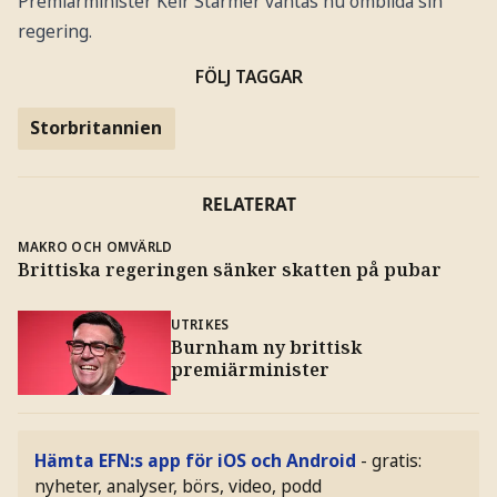
Premiärminister Keir Starmer väntas nu ombilda sin
regering.
FÖLJ TAGGAR
Storbritannien
RELATERAT
MAKRO OCH OMVÄRLD
Brittiska regeringen sänker skatten på pubar
UTRIKES
Burnham ny brittisk
premiärminister
Hämta EFN:s app för iOS och Android
- gratis:
nyheter, analyser, börs, video, podd