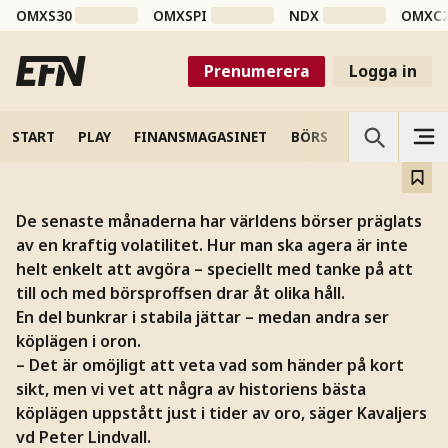
OMXS30
OMXSPI
NDX
OMXC
Prenumerera
Logga in
Storm eller fyndläge?
Fondförvaltarna delar sina strategier i tider av oro
START
PLAY
FINANSMAGASINET
BÖRS
VETENSKAP
De senaste månaderna har världens börser präglats
av en kraftig volatilitet. Hur man ska agera är inte
helt enkelt att avgöra – speciellt med tanke på att
till och med börsproffsen drar åt olika håll.
En del bunkrar i stabila jättar – medan andra ser
köplägen i oron.
– Det är omöjligt att veta vad som händer på kort
sikt, men vi vet att några av historiens bästa
köplägen uppstått just i tider av oro, säger Kavaljers
vd Peter Lindvall.