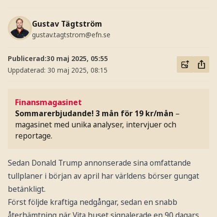
Gustav Tägtström
gustav.tagtstrom@efn.se
Publicerad:
30 maj 2025, 05:55
Uppdaterad:
30 maj 2025, 08:15
Finansmagasinet
Sommarerbjudande! 3 mån för 19 kr/mån
–
magasinet med unika analyser, intervjuer och
reportage.
Sedan Donald Trump annonserade sina omfattande
tullplaner i början av april har världens börser gungat
betänkligt.
Först följde kraftiga nedgångar, sedan en snabb
återhämtning när Vita huset signalerade en 90 dagars