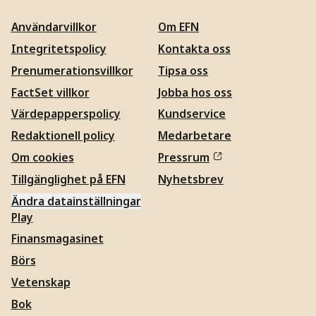
Användarvillkor
Om EFN
Integritetspolicy
Kontakta oss
Prenumerationsvillkor
Tipsa oss
FactSet villkor
Jobba hos oss
Värdepapperspolicy
Kundservice
Redaktionell policy
Medarbetare
Om cookies
Pressrum
Tillgänglighet på EFN
Nyhetsbrev
Ändra datainställningar
Play
Finansmagasinet
Börs
Vetenskap
Bok