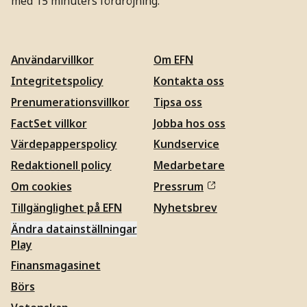
med 15 minuters fördröjning.
Användarvillkor
Om EFN
Integritetspolicy
Kontakta oss
Prenumerationsvillkor
Tipsa oss
FactSet villkor
Jobba hos oss
Värdepapperspolicy
Kundservice
Redaktionell policy
Medarbetare
Om cookies
Pressrum
Tillgänglighet på EFN
Nyhetsbrev
Ändra datainställningar
Play
Finansmagasinet
Börs