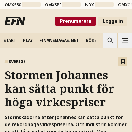
OMXS30
OMXSPI
NDX
OMXC
Prenumerera
Logga in
START
PLAY
FINANSMAGASINET
BÖRS
VETENSKAP
SVERIGE
Stormen Johannes
kan sätta punkt för
höga virkespriser
Stormskadorna efter Johannes kan sätta punkt för
de rekordhöga virkespriserna. Och industrin kommer
nu att få in virket som de länge saknat. Men