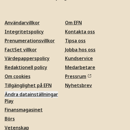
Användarvillkor
Om EFN
Integritetspolicy
Kontakta oss
Prenumerationsvillkor
Tipsa oss
FactSet villkor
Jobba hos oss
Värdepapperspolicy
Kundservice
Redaktionell policy
Medarbetare
Om cookies
Pressrum
Tillgänglighet på EFN
Nyhetsbrev
Ändra datainställningar
Play
Finansmagasinet
Börs
Vetenskap