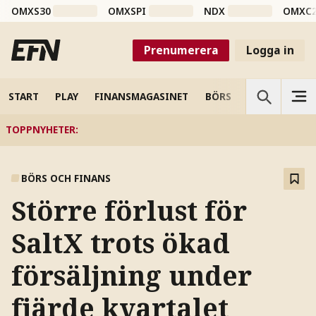
OMXS30
OMXSPI
NDX
OMXC
Prenumerera
Logga in
START
PLAY
FINANSMAGASINET
BÖRS
VETENSKAP
TOPPNYHETER
:
BÖRS OCH FINANS
Större förlust för
SaltX trots ökad
försäljning under
fjärde kvartalet