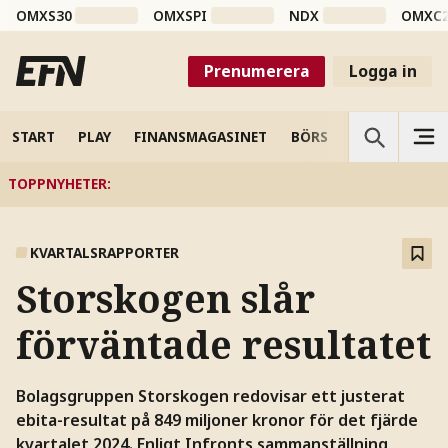
OMXS30
OMXSPI
NDX
OMXC
Prenumerera
Logga in
START
PLAY
FINANSMAGASINET
BÖRS
VETENSKAP
TOPPNYHETER
:
KVARTALSRAPPORTER
Storskogen slår
förväntade resultatet
Bolagsgruppen Storskogen redovisar ett justerat
ebita-resultat på 849 miljoner kronor för det fjärde
kvartalet 2024. Enligt Infronts sammanställning,