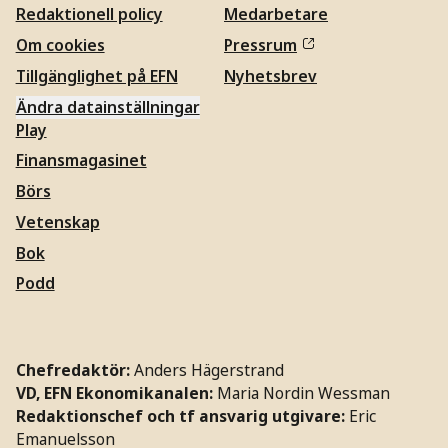
Redaktionell policy
Medarbetare
Om cookies
Pressrum
Tillgänglighet på EFN
Nyhetsbrev
Ändra datainställningar
Play
Finansmagasinet
Börs
Vetenskap
Bok
Podd
Chefredaktör:
Anders Hägerstrand
VD, EFN Ekonomikanalen:
Maria Nordin Wessman
Redaktionschef och tf ansvarig utgivare:
Eric
Emanuelsson