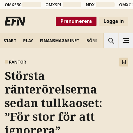
OMXS30
OMXSPI
NDX
OMXC
Prenumerera
Logga in
START
PLAY
FINANSMAGASINET
BÖRS
VETENSKAP
RÄNTOR
Största
ränterörelserna
sedan tullkaoset:
”För stor för att
ignorera”