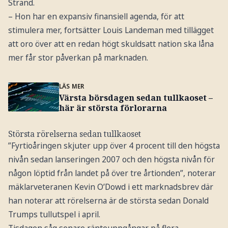
Strand.
– Hon har en expansiv finansiell agenda, för att
stimulera mer, fortsätter Louis Landeman med tillägget
att oro över att en redan högt skuldsatt nation ska låna
mer får stor påverkan på marknaden.
LÄS MER
Värsta börsdagen sedan tullkaoset –
här är största förlorarna
Största rörelserna sedan tullkaoset
”Fyrtioåringen skjuter upp över 4 procent till den högsta
nivån sedan lanseringen 2007 och den högsta nivån för
någon löptid från landet på över tre årtionden”, noterar
mäklarveteranen Kevin O’Dowd i ett marknadsbrev där
han noterar att rörelserna är de största sedan Donald
Trumps tullutspel i april.
Tisdagen såg senare ränteuppgångar på flera