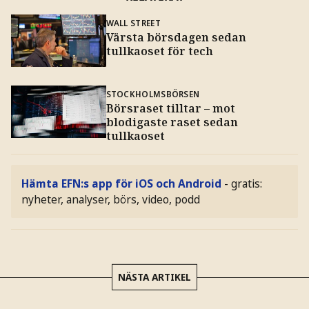
WALL STREET
Värsta börsdagen sedan
tullkaoset för tech
STOCKHOLMSBÖRSEN
Börsraset tilltar – mot
blodigaste raset sedan
tullkaoset
Hämta EFN:s app för iOS och Android
- gratis:
nyheter, analyser, börs, video, podd
NÄSTA ARTIKEL