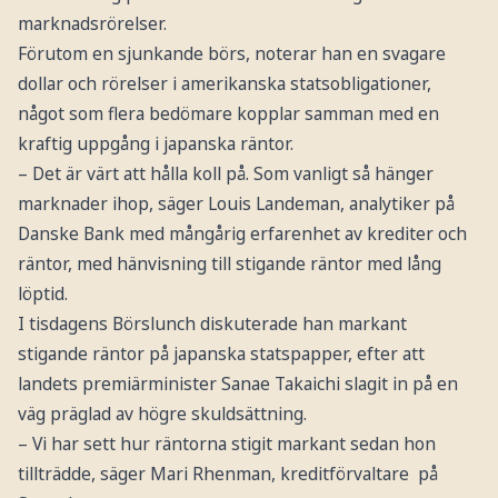
marknadsrörelser.
Förutom en sjunkande börs, noterar han en svagare
dollar och rörelser i amerikanska statsobligationer,
något som flera bedömare kopplar samman med en
kraftig uppgång i japanska räntor.
– Det är värt att hålla koll på. Som vanligt så hänger
marknader ihop, säger Louis Landeman, analytiker på
Danske Bank med mångårig erfarenhet av krediter och
räntor, med hänvisning till stigande räntor med lång
löptid.
I tisdagens Börslunch diskuterade han markant
stigande räntor på japanska statspapper, efter att
landets premiärminister Sanae Takaichi slagit in på en
väg präglad av högre skuldsättning.
– Vi har sett hur räntorna stigit markant sedan hon
tillträdde, säger Mari Rhenman, kreditförvaltare på