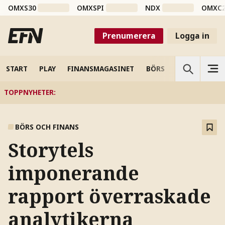
OMXS30
OMXSPI
NDX
OMXC
Prenumerera
Logga in
START
PLAY
FINANSMAGASINET
BÖRS
VETENSKAP
TOPPNYHETER
:
BÖRS OCH FINANS
Storytels
imponerande
rapport överraskade
analytikerna