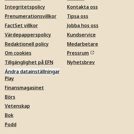
Integritetspolicy
Kontakta oss
Prenumerationsvillkor
Tipsa oss
FactSet villkor
Jobba hos oss
Värdepapperspolicy
Kundservice
Redaktionell policy
Medarbetare
Om cookies
Pressrum
Tillgänglighet på EFN
Nyhetsbrev
Ändra datainställningar
Play
Finansmagasinet
Börs
Vetenskap
Bok
Podd