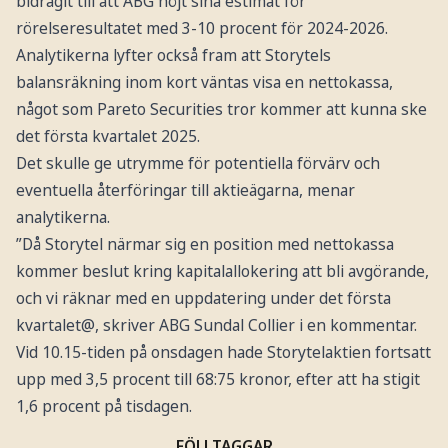
bidragit till att ABG höjt sina estimat för
rörelseresultatet med 3-10 procent för 2024-2026.
Analytikerna lyfter också fram att Storytels
balansräkning inom kort väntas visa en nettokassa,
något som Pareto Securities tror kommer att kunna ske
det första kvartalet 2025.
Det skulle ge utrymme för potentiella förvärv och
eventuella återföringar till aktieägarna, menar
analytikerna.
”Då Storytel närmar sig en position med nettokassa
kommer beslut kring kapitalallokering att bli avgörande,
och vi räknar med en uppdatering under det första
kvartalet@, skriver ABG Sundal Collier i en kommentar.
Vid 10.15-tiden på onsdagen hade Storytelaktien fortsatt
upp med 3,5 procent till 68:75 kronor, efter att ha stigit
1,6 procent på tisdagen.
FÖLJ TAGGAR