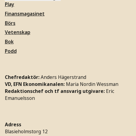
Play
Finansmagasinet
Börs
Vetenskap
Bok
Podd
Chefredaktör:
Anders Hägerstrand
VD, EFN Ekonomikanalen:
Maria Nordin Wessman
Redaktionschef och tf ansvarig utgivare:
Eric
Emanuelsson
Adress
Blasieholmstorg 12