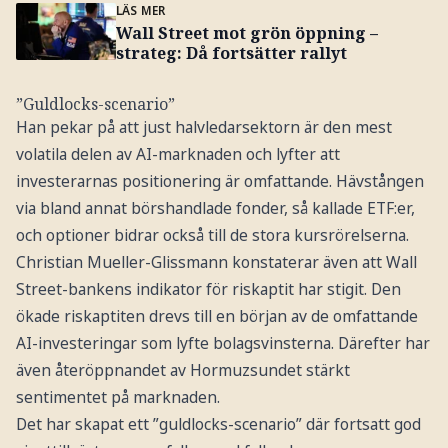
LÄS MER
Wall Street mot grön öppning –
strateg: Då fortsätter rallyt
”Guldlocks-scenario”
Han pekar på att just halvledarsektorn är den mest
volatila delen av AI-marknaden och lyfter att
investerarnas positionering är omfattande. Hävstången
via bland annat börshandlade fonder, så kallade ETF:er,
och optioner bidrar också till de stora kursrörelserna.
Christian Mueller-Glissmann konstaterar även att Wall
Street-bankens indikator för riskaptit har stigit. Den
ökade riskaptiten drevs till en början av de omfattande
AI-investeringar som lyfte bolagsvinsterna. Därefter har
även återöppnandet av Hormuzsundet stärkt
sentimentet på marknaden.
Det har skapat ett ”guldlocks-scenario” där fortsatt god