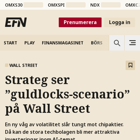
OMXS30
OMXSPI
NDX
OMXC
Prenumerera
Logga in
START
PLAY
FINANSMAGASINET
BÖRS
VETENSKAP
WALL STREET
Strateg ser
”guldlocks-scenario”
på Wall Street
En ny våg av volatilitet slår tungt mot chipaktier.
Då kan de stora techbolagen bli mer attraktiva
investeringar inom AI-temat.