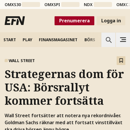
OMXS30
OMXSPI
NDX
OMXC
Prenumerera
Logga in
START
PLAY
FINANSMAGASINET
BÖRS
VETENSKAP
WALL STREET
Strategernas dom för
USA: Börsrallyt
kommer fortsätta
Wall Street fortsätter att notera nya rekordnivåer.
Goldman Sachs räknar med att fortsatt vinsttillväxt
ska driva börsen ännu högre.