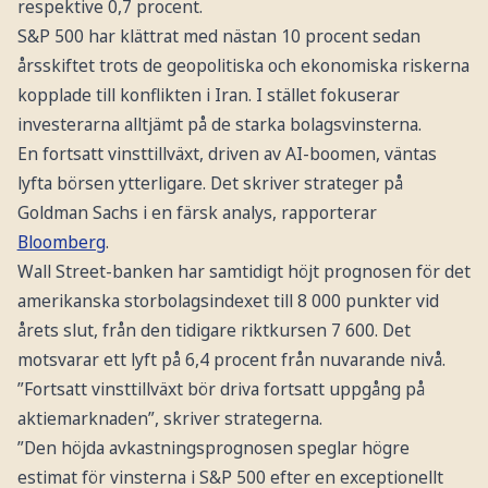
respektive 0,7 procent.
S&P 500 har klättrat med nästan 10 procent sedan
årsskiftet trots de geopolitiska och ekonomiska riskerna
kopplade till konflikten i Iran. I stället fokuserar
investerarna alltjämt på de starka bolagsvinsterna.
En fortsatt vinsttillväxt, driven av AI-boomen, väntas
lyfta börsen ytterligare. Det skriver strateger på
Goldman Sachs i en färsk analys, rapporterar
Bloomberg
.
Wall Street-banken har samtidigt höjt prognosen för det
amerikanska storbolagsindexet till 8 000 punkter vid
årets slut, från den tidigare riktkursen 7 600. Det
motsvarar ett lyft på 6,4 procent från nuvarande nivå.
”Fortsatt vinsttillväxt bör driva fortsatt uppgång på
aktiemarknaden”, skriver strategerna.
”Den höjda avkastningsprognosen speglar högre
estimat för vinsterna i S&P 500 efter en exceptionellt