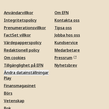
Användarvillkor
Om EFN
Integritetspolicy
Kontakta oss
Prenumerationsvillkor
Tipsa oss
FactSet villkor
Jobba hos oss
Värdepapperspolicy
Kundservice
Redaktionell policy
Medarbetare
Om cookies
Pressrum
Tillgänglighet på EFN
Nyhetsbrev
Ändra datainställningar
Play
Finansmagasinet
Börs
Vetenskap
Bok