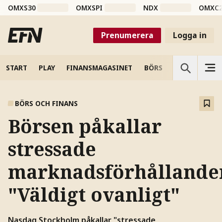
OMXS30
OMXSPI
NDX
OMXC
Prenumerera
Logga in
START
PLAY
FINANSMAGASINET
BÖRS
VETENSKAP
BÖRS OCH FINANS
Börsen påkallar
stressade
marknadsförhållande
"Väldigt ovanligt"
Nasdaq Stockholm påkallar "stressade