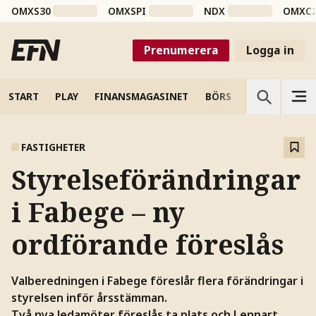
OMXS30
OMXSPI
NDX
OMXC
Prenumerera
Logga in
START
PLAY
FINANSMAGASINET
BÖRS
VETENSKAP
FASTIGHETER
Styrelseförändringar
i Fabege – ny
ordförande föreslås
Valberedningen i Fabege föreslår flera förändringar i
styrelsen inför årsstämman.
Två nya ledamöter föreslås ta plats och Lennart