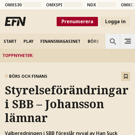
OMXS30
OMXSPI
NDX
OMXC
Prenumerera
Logga in
START
PLAY
FINANSMAGASINET
BÖRS
VETENSKAP
TOPPNYHETER
:
BÖRS OCH FINANS
Styrelseförändringar
i SBB – Johansson
lämnar
Valberedningen i SBB föreslår nyval av Han Suck