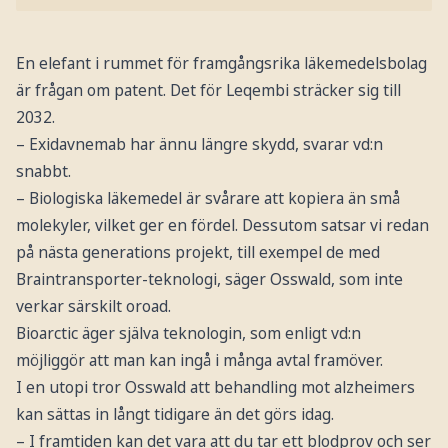
En elefant i rummet för framgångsrika läkemedelsbolag
är frågan om patent. Det för Leqembi sträcker sig till
2032.
– Exidavnemab har ännu längre skydd, svarar vd:n
snabbt.
– Biologiska läkemedel är svårare att kopiera än små
molekyler, vilket ger en fördel. Dessutom satsar vi redan
på nästa generations projekt, till exempel de med
Braintransporter-teknologi, säger Osswald, som inte
verkar särskilt oroad.
Bioarctic äger själva teknologin, som enligt vd:n
möjliggör att man kan ingå i många avtal framöver.
I en utopi tror Osswald att behandling mot alzheimers
kan sättas in långt tidigare än det görs idag.
– I framtiden kan det vara att du tar ett blodprov och ser