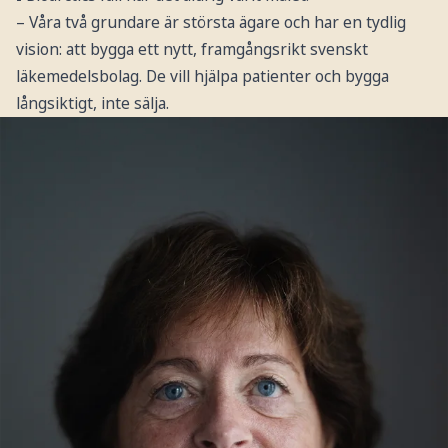
– Våra två grundare är största ägare och har en tydlig
vision: att bygga ett nytt, framgångsrikt svenskt
läkemedelsbolag. De vill hjälpa patienter och bygga
långsiktigt, inte sälja.