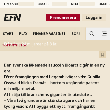
OMXS30
OMXSPI
NDX
OMXC
INTERVJU
Prenumerera
Logga in
Succébolaget Bioarctics
plan: ”Enorm potential”
START
PLAY
FINANSMAGASINET
BÖRS
VETENSKAP
Från 2 till 24 miljarder på 8 år.
TOPPNYHETER
:
Den svenska läkemedelssuccén Bioarctic går in en ny
era.
Efter framgången med Leqembi vågar vd:n Gunilla
Osswald blicka framåt – bortom utgående patent
och miljardavtal.
Att sälja till branschens giganter är uteslutet.
– Våra två grundare är största ägare och har en
tydlig vision: Att bygga ett nytt, framgångsrikt