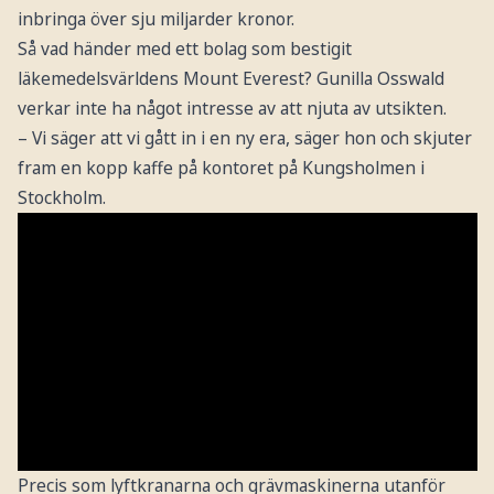
inbringa över sju miljarder kronor.
Så vad händer med ett bolag som bestigit
läkemedelsvärldens Mount Everest? Gunilla Osswald
verkar inte ha något intresse av att njuta av utsikten.
– Vi säger att vi gått in i en ny era, säger hon och skjuter
fram en kopp kaffe på kontoret på Kungsholmen i
Stockholm.
Precis som lyftkranarna och grävmaskinerna utanför