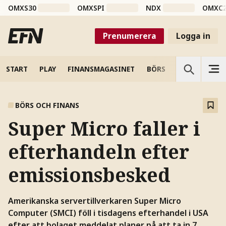
OMXS30
OMXSPI
NDX
OMXC
Prenumerera
Logga in
START
PLAY
FINANSMAGASINET
BÖRS
VETENSKAP
BÖRS OCH FINANS
Super Micro faller i
efterhandeln efter
emissionsbesked
Amerikanska servertillverkaren Super Micro
Computer (SMCI) föll i tisdagens efterhandel i USA
efter att bolaget meddelat planer på att ta in 7