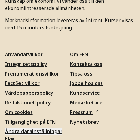
kunskap om ekonomi. Vi vänder oss till den
ekonomiintresserade allmänheten.
Marknadsinformation levereras av Infront. Kurser visas
med 15 minuters fördröjning.
Användarvillkor
Om EFN
Integritetspolicy
Kontakta oss
Prenumerationsvillkor
Tipsa oss
FactSet villkor
Jobba hos oss
Värdepapperspolicy
Kundservice
Redaktionell policy
Medarbetare
Om cookies
Pressrum
Tillgänglighet på EFN
Nyhetsbrev
Ändra datainställningar
Play