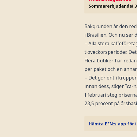
Sommarerbjudande! 3
Bakgrunden är den reda
i Brasilien. Och nu ser 
– Alla stora kaffeföret
tioveckorsperioder. Det
Flera butiker har redan
per paket och en annan 
– Det gör ont i kroppen 
innan dess, säger Ica-h
I februari steg priser
23,5 procent på årsbasi
Hämta EFN:s app för 