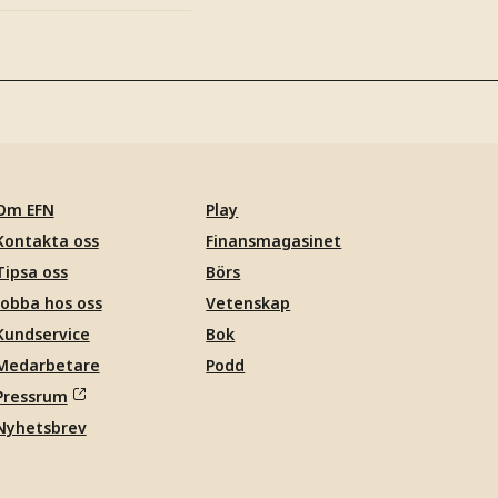
Om EFN
Play
Kontakta oss
Finansmagasinet
Tipsa oss
Börs
Jobba hos oss
Vetenskap
Kundservice
Bok
Medarbetare
Podd
Pressrum
Nyhetsbrev