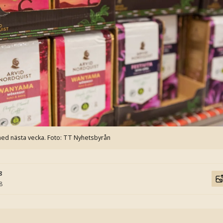
med nästa vecka.
Foto: TT Nyhetsbyrån
8
8