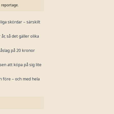
h reportage.
iga skördar – särskilt
r, så det gäller olika
påslag på 20 kronor
sen att köpa på sig lite
n före – och med hela