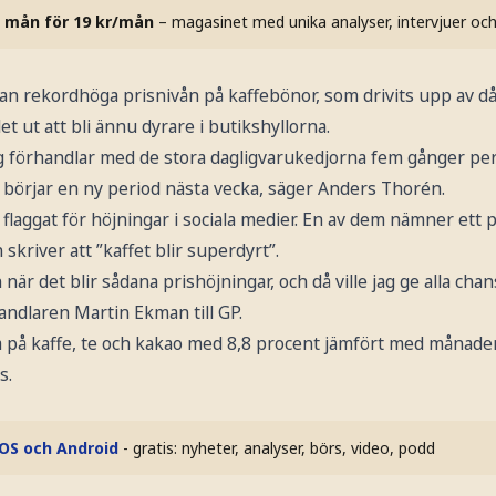
 mån för 19 kr/mån
– magasinet med unika analyser, intervjuer oc
n rekordhöga prisnivån på kaffebönor, som drivits upp av dål
det ut att bli ännu dyrare i butikshyllorna.
ag förhandlar med de stora dagligvarukedjorna fem gånger per å
 börjar en ny period nästa vecka, säger Anders Thorén.
 flaggat för höjningar i sociala medier. En av dem nämner ett 
skriver att ”kaffet blir superdyrt”.
när det blir sådana prishöjningar, och då ville jag ge alla chan
andlaren Martin Ekman till GP.
na på kaffe, te och kakao med 8,8 procent jämfört med månade
s.
iOS och Android
- gratis: nyheter, analyser, börs, video, podd