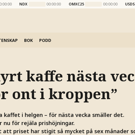
0:00:00
NDX
00:00:00
OMXC25
00:00:00
USDS
TENSKAP
BOK
PODD
yrt kaffe nästa vec
r ont i kroppen”
 kaffet i helgen – för nästa vecka smäller det.
 nu för rejäla prishöjningar.
tt att priset har stigit så mycket på sex månader 