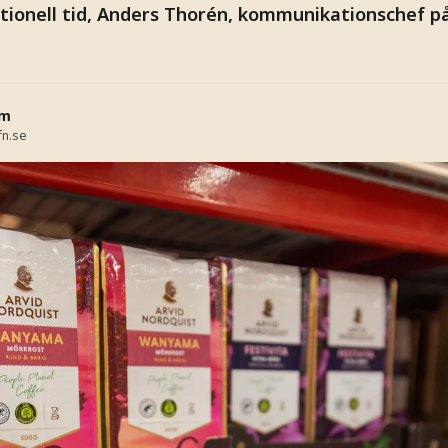
tionell tid, Anders Thorén, kommunikationschef på 
öm
fn.se