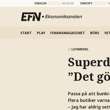
OMXS30
00:00:00
OMXSPI
0
START
PLAY
FINANSMAGASINET
BÖRS
VE
LIVSMEDEL
Superd
”Det gö
Passa på att bunkra
Flera butiker varnar
– Jag har aldrig se