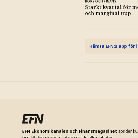
BÖRS OCH FINANS
Starkt kvartal för m
och marginal upp
Hämta EFN:s app för 
EFN Ekonomikanalen och Finansmagasinet
sprider k
oss till den ekonomiintresserade allmänheten.