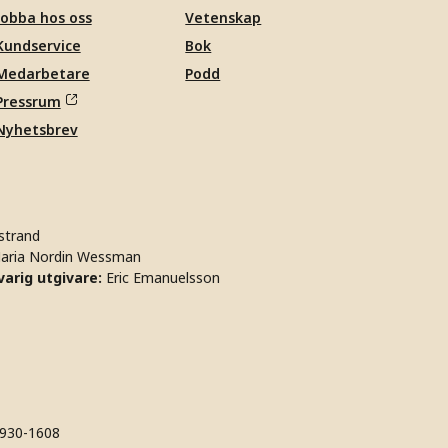
Jobba hos oss
Vetenskap
Kundservice
Bok
Medarbetare
Podd
Pressrum
Nyhetsbrev
strand
aria Nordin Wessman
arig utgivare:
Eric Emanuelsson
930-1608