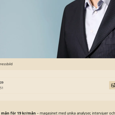
Pressbild
:39
:51
 mån för 19 kr/mån
– magasinet med unika analyser, intervjuer oc