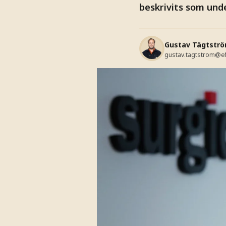
beskrivits som und
Gustav Tägtstr
gustav.tagtstrom@e