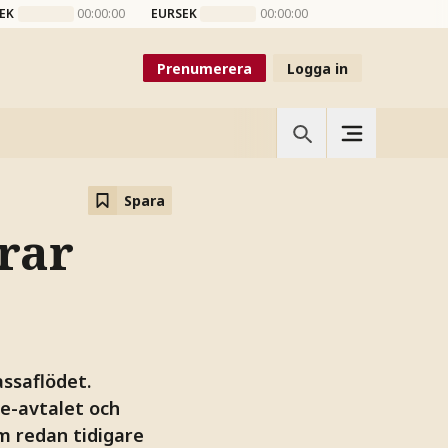
EK
00:00:00
EURSEK
00:00:00
Prenumerera
Logga in
Spara
rar
assaflödet.
ve-avtalet och
om redan tidigare