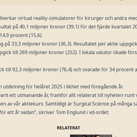
llverkar virtual reality-simulatorer för kirurger och andra med
ultat på 40,1 miljoner kronor (39,1) för det fjärde kvartalet 2
4,9 procent (15,6).
åg på 33,3 miljoner kronor (36,3). Resultatet per aktie uppgick 
ck till 269 miljoner kronor (252). I lokala valutor ökade fö
k till 92,3 miljoner kronor (76,4) och svarade för 34 procen
n utdelning för helåret 2025 i likhet med föregående år.
varit ett utmanande år, framför allt relaterat till nyheten runt
en av vår aktiekurs. Samtidigt är Surgical Science på många sä
för ett år sedan”, skriver Tom Englund i vd-ordet.
RELATERAT