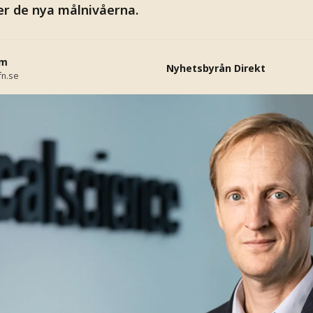
er de nya målnivåerna.
öm
Nyhetsbyrån Direkt
fn.se