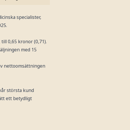
icinska specialister,
025.
till 0,65 kronor (0,71).
rsäljningen med 15
t av nettoomsättningen
 vår största kund
tt ett betydligt