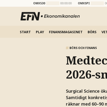
OMXS30
00:00:00
OMXSPI
0
START
PLAY
FINANSMAGASINET
BÖRS
VE
BÖRS OCH FINANS
Medtec
2026-s
Surgical Science ök
Samtidigt konkretis
räknar med 60–90 mi