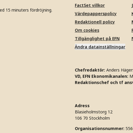
FactSet villkor
ed 15 minuters fördröjning.
Värdepapperspolicy
Redaktionell policy
Om cookies
Tillgänglighet på EFN
Ändra datainställningar
Chefredaktör:
Anders Häger
VD, EFN Ekonomikanalen:
M
Redaktionschef och tf ansv
Adress
Blasieholmstorg 12
106 70 Stockholm
Organisationsnummer:
556