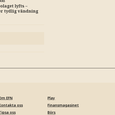
ANS
laget lyfts –
r tydlig vändning
Om EFN
Play
Kontakta oss
Finansmagasinet
Tipsa oss
Börs