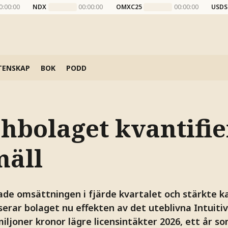
0:00:00
NDX
00:00:00
OMXC25
00:00:00
USDS
TENSKAP
BOK
PODD
hbolaget kvantifie
mäll
ade omsättningen i fjärde kvartalet och stärkte k
erar bolaget nu effekten av det uteblivna Intuiti
ljoner kronor lägre licensintäkter 2026, ett år s