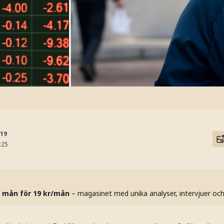
:19
:25
 mån för 19 kr/mån
– magasinet med unika analyser, intervjuer oc