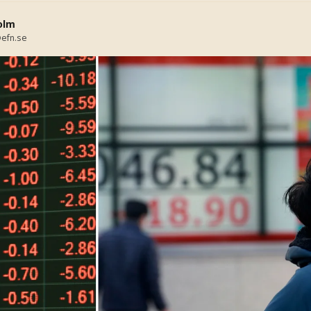
olm
efn.se