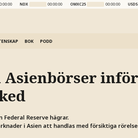
0:00:00
NDX
00:00:00
OMXC25
00:00:00
USDS
TENSKAP
BOK
PODD
å Asienbörser infö
ked
 Federal Reserve hägrar.
knader i Asien att handlas med försiktiga rörelser