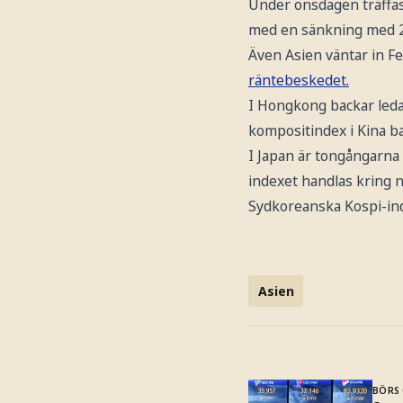
Under onsdagen träffas
med en sänkning med 25 p
Även Asien väntar in F
räntebeskedet.
I Hongkong backar led
kompositindex i Kina ba
I Japan är tongångarna
indexet handlas kring n
Sydkoreanska Kospi-ind
Asien
BÖRS 