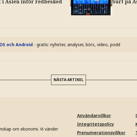
 i Asien inför Fedbesked
Surt på 
iOS och Android
- gratis: nyheter, analyser, börs, video, podd
NÄSTA ARTIKEL
Användarvillkor
Integritetspolicy
unskap om ekonomi. Vi vänder
Prenumerationsvillkor