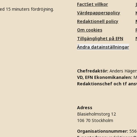
FactSet villkor
ed 15 minuters fördröjning.
Värdepapperspolicy
Redaktionell policy
Om cookies
Tillgänglighet på EFN
Ändra datainställningar
Chefredaktör:
Anders Häger
VD, EFN Ekonomikanalen:
M
Redaktionschef och tf ansv
Adress
Blasieholmstorg 12
106 70 Stockholm
Organisationsnummer:
556