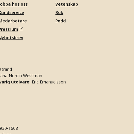
Jobba hos oss
Vetenskap
Kundservice
Bok
Medarbetare
Podd
Pressrum
Nyhetsbrev
strand
aria Nordin Wessman
arig utgivare:
Eric Emanuelsson
930-1608