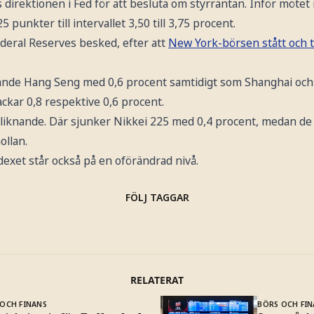
 direktionen i Fed för att besluta om styrräntan. Inför möte
unkter till intervallet 3,50 till 3,75 procent.
ederal Reserves besked, efter att
New York-börsen stått och 
ande Hang Seng med 0,6 procent samtidigt som Shanghai oc
ckar 0,8 respektive 0,6 procent.
 liknande. Där sjunker Nikkei 225 med 0,4 procent, medan de
ollan.
exet står också på en oförändrad nivå.
FÖLJ TAGGAR
RELATERAT
OCH FINANS
BÖRS OCH FIN