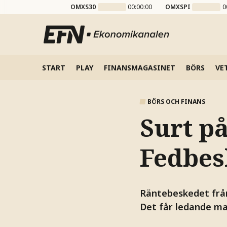
OMXS30
00:00:00
OMXSPI
0
START
PLAY
FINANSMAGASINET
BÖRS
VE
BÖRS OCH FINANS
Surt p
Fedbes
Räntebeskedet från
Det får ledande mar