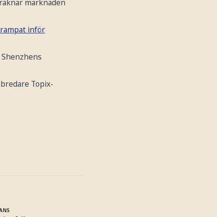
t räknar marknaden
trampat inför
h Shenzhens
 bredare Topix-
ANS