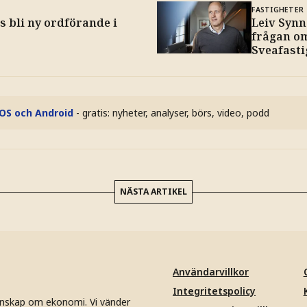
FASTIGHETER
s bli ny ordförande i
Leiv Synn
frågan om
Sveafasti
iOS och Android
- gratis: nyheter, analyser, börs, video, podd
NÄSTA ARTIKEL
Användarvillkor
Integritetspolicy
unskap om ekonomi. Vi vänder