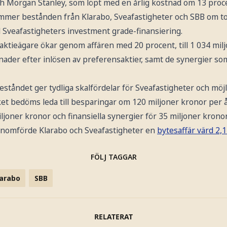
ch Morgan Stanley, som löpt med en årlig kostnad om 13 proc
mmer bestånden från Klarabo, Sveafastigheter och SBB om tot
ill Sveafastigheters investment grade-finansiering.
amaktieägare ökar genom affären med 20 procent, till 1 034 milj
tnader efter inlösen av preferensaktier, samt de synergier s
eståndet ger tydliga skalfördelar för Sveafastigheter och möj
ilket bedöms leda till besparingar om 120 miljoner kronor per 
iljoner kronor och finansiella synergier för 35 miljoner kronor
 genomförde Klarabo och Sveafastigheter en
bytesaffär värd 2,1
FÖLJ TAGGAR
larabo
SBB
RELATERAT