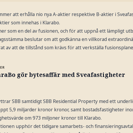
mer att erhålla nio nya A-aktier respektive B-aktier i Sveafas
ktier som innehas i Klarabo.
r som en del av fusionen, och för att uppnå ett lämpligt ut
olagsstämma beslutar om att godkänna en villkorad extraordin
rat av att de tillstånd som krävs för att verkställa fusionsplane
MER
araBo gör bytesaffär med Sveafastigheter
yttrar SBB samtidigt SBB Residential Property med ett under
ppt 5,9 miljarder kronor kronor, samt bostadsfastigheter i
ghetsvärde om 973 miljoner kronor till Klarabo.
ionen upphör det tidigare samarbets- och finansieringsavta