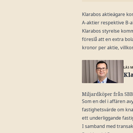
Klarabos aktieägare kom
A-aktier respektive B-a
Klarabos styrelse komme
föreslå att en extra b
kronor per aktie, villko
LÄS 
Kl
Miljardköper från SBB
Som en del i affären av
fastighetsvärde om kna
ett underliggande fasti
I samband med transakt