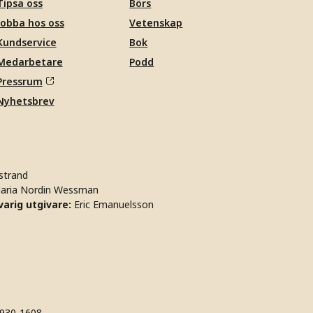
Tipsa oss
Börs
Jobba hos oss
Vetenskap
Kundservice
Bok
Medarbetare
Podd
Pressrum
Nyhetsbrev
strand
aria Nordin Wessman
arig utgivare:
Eric Emanuelsson
930-1608