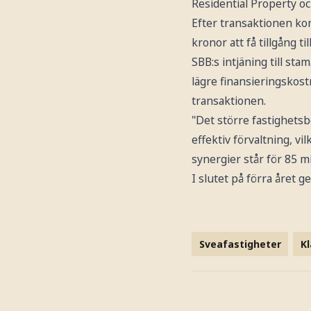
Residential Property o
Efter transaktionen ko
kronor att få tillgång t
SBB:s intjäning till st
lägre finansieringskos
transaktionen.
"Det större fastighetsb
effektiv förvaltning, v
synergier står för 85 m
I slutet på förra året
Sveafastigheter
K