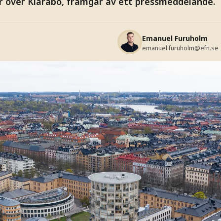
r över Klarabo, framgår av ett pressmeddelande.
Emanuel Furuholm
emanuel.furuholm@efn.se