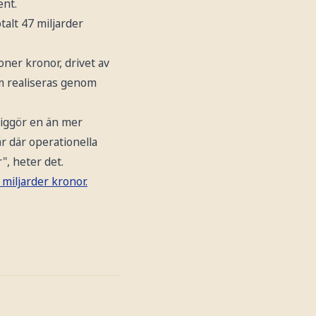
ent.
alt 47 miljarder
oner kronor, drivet av
om realiseras genom
liggör en än mer
år där operationella
", heter det.
 miljarder kronor.