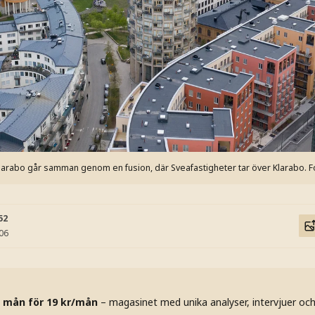
larabo går samman genom en fusion, där Sveafastigheter tar över Klarabo.
F
52
:06
 mån för 19 kr/mån
– magasinet med unika analyser, intervjuer oc