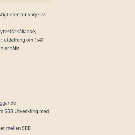
tigheter för varje 22
bytesförhållande,
är utdelning om 1:40
n erhålls.
liggande
nom SBB Utveckling med
let mellan SBB