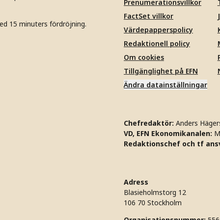
Prenumerationsvillkor
FactSet villkor
ed 15 minuters fördröjning.
Värdepapperspolicy
Redaktionell policy
Om cookies
Tillgänglighet på EFN
Ändra datainställningar
Chefredaktör:
Anders Häger
VD, EFN Ekonomikanalen:
M
Redaktionschef och tf ansv
Adress
Blasieholmstorg 12
106 70 Stockholm
Organisationsnummer:
556