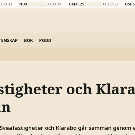
0:00:00
NDX
00:00:00
OMXC25
00:00:00
USDS
TENSKAP
BOK
PODD
stigheter och Klar
an
Sveafastigheter och Klarabo går samman genom e