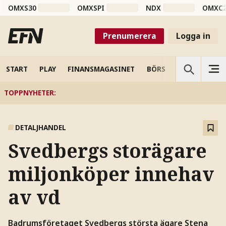
OMXS30
OMXSPI
NDX
OMXC
Prenumerera
Logga in
START
PLAY
FINANSMAGASINET
BÖRS
VETENSKAP
TOPPNYHETER
:
DETALJHANDEL
Svedbergs storägare
miljonköper innehav
av vd
Badrumsföretaget Svedbergs största ägare Stena