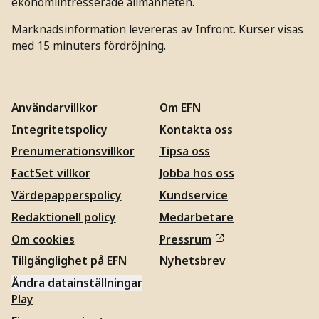
ekonomiintresserade allmänheten.
Marknadsinformation levereras av Infront. Kurser visas
med 15 minuters fördröjning.
Användarvillkor
Om EFN
Integritetspolicy
Kontakta oss
Prenumerationsvillkor
Tipsa oss
FactSet villkor
Jobba hos oss
Värdepapperspolicy
Kundservice
Redaktionell policy
Medarbetare
Om cookies
Pressrum
Tillgänglighet på EFN
Nyhetsbrev
Ändra datainställningar
Play