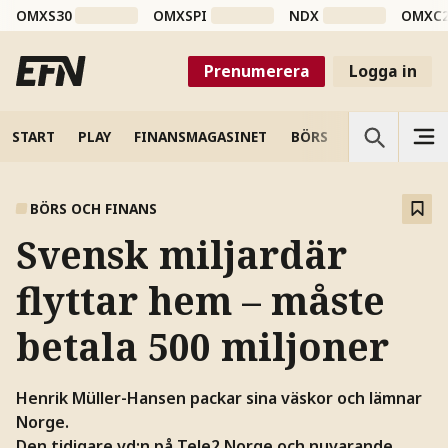
OMXS30
OMXSPI
NDX
OMXC
Prenumerera
Logga in
START
PLAY
FINANSMAGASINET
BÖRS
VETENSKAP
BÖRS OCH FINANS
Svensk miljardär
flyttar hem – måste
betala 500 miljoner
Henrik Müller-Hansen packar sina väskor och lämnar
Norge.
Den tidigare vd:n på Tele2 Norge och nuvarande