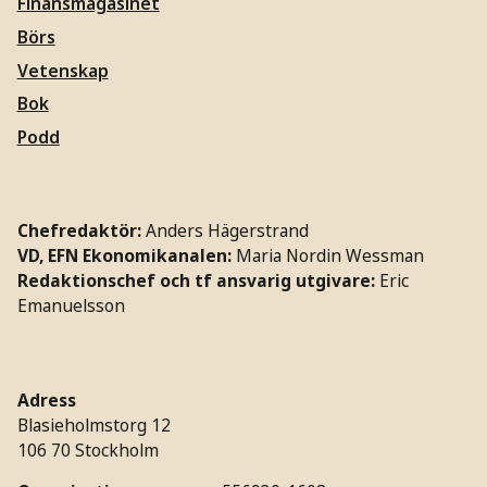
Finansmagasinet
Börs
Vetenskap
Bok
Podd
Chefredaktör:
Anders Hägerstrand
VD, EFN Ekonomikanalen:
Maria Nordin Wessman
Redaktionschef och tf ansvarig utgivare:
Eric
Emanuelsson
Adress
Blasieholmstorg 12
106 70 Stockholm