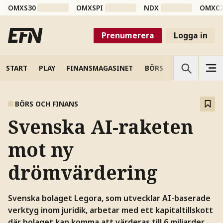
OMXS30
OMXSPI
NDX
OMXC
Prenumerera
Logga in
START
PLAY
FINANSMAGASINET
BÖRS
VETENSKAP
BÖRS OCH FINANS
Svenska AI-raketen
mot ny
drömvärdering
Svenska bolaget Legora, som utvecklar AI-baserade
verktyg inom juridik, arbetar med ett kapitaltillskott
där bolaget kan komma att värderas till 6 miljarder