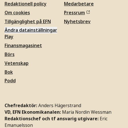
Redaktionell policy
Medarbetare
Om cookies
Pressrum
Tillgänglighet på EFN
Nyhetsbrev
Ändra datainställningar
Play
Finansmagasinet
Börs
Vetenskap
Bok
Podd
Chefredaktör:
Anders Hägerstrand
VD, EFN Ekonomikanalen:
Maria Nordin Wessman
Redaktionschef och tf ansvarig utgivare:
Eric
Emanuelsson