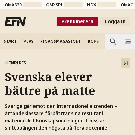
OMXS30
OMXSPI
NDX
OMXC
Prenumerera
Logga in
START
PLAY
FINANSMAGASINET
BÖRS
VETENSKAP
INRIKES
Svenska elever
bättre på matte
Sverige går emot den internationella trenden –
åttondeklassare förbättrar sina resultat i
matematik. I kunskapsmätningen Timss är
snittpoängen den högsta på flera decennier.