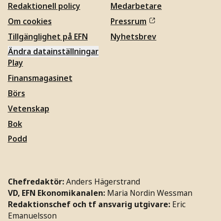
Redaktionell policy
Medarbetare
Om cookies
Pressrum
Tillgänglighet på EFN
Nyhetsbrev
Ändra datainställningar
Play
Finansmagasinet
Börs
Vetenskap
Bok
Podd
Chefredaktör:
Anders Hägerstrand
VD, EFN Ekonomikanalen:
Maria Nordin Wessman
Redaktionschef och tf ansvarig utgivare:
Eric
Emanuelsson