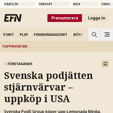
OMXS30
OMXSPI
NDX
OMXC
Prenumerera
Logga in
START
PLAY
FINANSMAGASINET
BÖRS
VETENSKAP
TOPPNYHETER
:
FÖRETAGANDE
Svenska podjätten
stjärnvärvar –
uppköp i USA
Svenska PodX Group köper upp Lemonada Media,