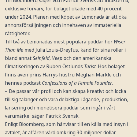
Till Bloomberg säger vd:n Patrick Svensk att intäkterna,
exklusive förvärv, för bolaget ökade med 40 procent
under 2024. Planen med köpet av Lemonada är att öka
annonsförsäljningen och innehaven av immateriella
rättigheter.
Till två av Lemonadas mest populära poddar hör
Wiser
Than Me
med Julia Louis-Dreyfus, känd för sina roller i
bland annat
Seinfeld
,
Veep
och den amerikanska
filmatiseringen av Ruben Östlunds
Turist
. Hos bolaget
finns även prins Harrys hustru Meghan Markle och
hennes podcast
Confessions of a Female Founder
.
– De passar vår profil och kan skapa kreativt och locka
till sig talanger och vara delaktiga i ägande, produktion,
lansering och monetisera poddar som ingår i vårt
varumärke, säger Patrick Svensk.
Enligt Bloomberg, som hänvisar till en källa med insyn i
avtalet, är affären värd omkring 30 miljoner dollar