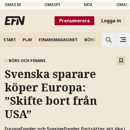
OMXS30
OMXSPI
NDX
OMXC
Prenumerera
Logga in
START
PLAY
FINANSMAGASINET
BÖRS
VETENSKAP
BÖRS OCH FINANS
Svenska sparare
köper Europa:
”Skifte bort från
USA”
Europafonder och Sverigefonder fortsätter att öka i