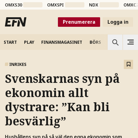
OMXS30
OMXSPI
NDX
OMXC
Prenumerera
Logga in
START
PLAY
FINANSMAGASINET
BÖRS
VETENSKAP
INRIKES
Svenskarnas syn på
ekonomin allt
dystrare: ”Kan bli
besvärlig”
Hushållens syn på så väl den egna ekonomin som