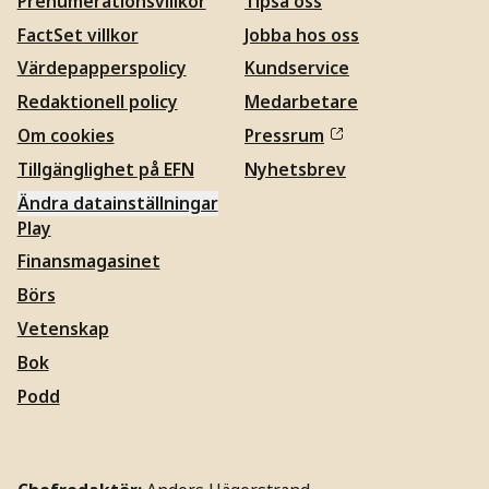
Prenumerationsvillkor
Tipsa oss
FactSet villkor
Jobba hos oss
Värdepapperspolicy
Kundservice
Redaktionell policy
Medarbetare
Om cookies
Pressrum
Tillgänglighet på EFN
Nyhetsbrev
Ändra datainställningar
Play
Finansmagasinet
Börs
Vetenskap
Bok
Podd